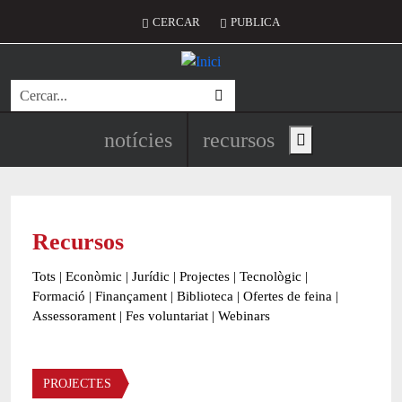
Vés al contingut
Menú del compte d'usuari
CERCAR
PUBLICA
Cerca
Navegació principal de l'encapç
notícies
recursos
Show main menu
Recursos
Tots
|
Econòmic
|
Jurídic
|
Projectes
|
Tecnològic
|
Formació
|
Finançament
|
Biblioteca
|
Ofertes de feina
|
Assessorament
|
Fes voluntariat
|
Webinars
Àmbit
PROJECTES