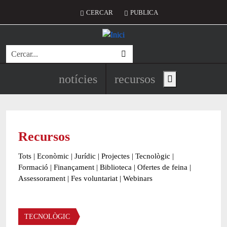
Vés al contingut
Menú del compte d'usuari
CERCAR
PUBLICA
Cerca
Navegació principal de l'encapç
notícies
recursos
Show main menu
Recursos
Tots
|
Econòmic
|
Jurídic
|
Projectes
|
Tecnològic
|
Formació
|
Finançament
|
Biblioteca
|
Ofertes de feina
|
Assessorament
|
Fes voluntariat
|
Webinars
Àmbit
TECNOLÒGIC