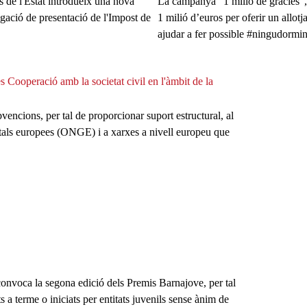
s de l'Estat introdueix una nova
La campanya "1 milió de gràcies",
igació de presentació de l'Impost de
1 milió d’euros per oferir un allot
ajudar a fer possible #ningudormin
es Cooperació amb la societat civil en l'àmbit de la
ncions, per tal de proporcionar suport estructural, al
als europees (ONGE) i a xarxes a nivell europeu que
onvoca la segona edició dels Premis Barnajove, per tal
s a terme o iniciats per entitats juvenils sense ànim de