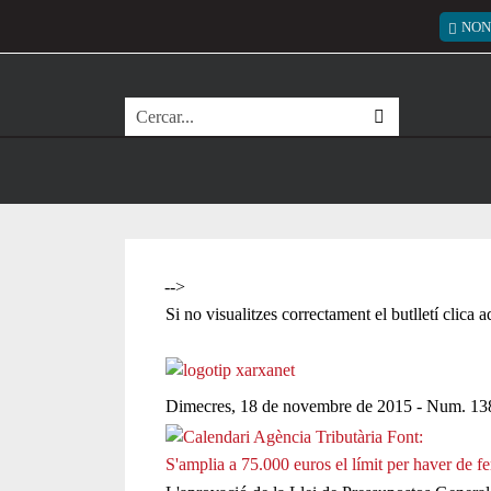
Vés al contingut
Menú
NON
Cerca
-->
Si no visualitzes correctament el butlletí clica 
Dimecres, 18 de novembre de 2015 - Num. 13
S'amplia a 75.000 euros el límit per haver de fe