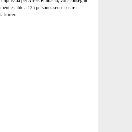
 impulsada per Arrels Fundació, vol aconseguir
jament estable a 125 persones sense sostre i
talcarrer.