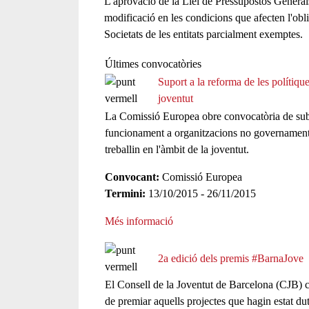
L'aprovació de la Llei de Pressupostos General
modificació en les condicions que afecten l'obl
Societats de les entitats parcialment exemptes.
Últimes convocatòries
Suport a la reforma de les polítiqu
joventut
La Comissió Europea obre convocatòria de subve
funcionament a organitzacions no governament
treballin en l'àmbit de la joventut.
Convocant:
Comissió Europea
Termini:
13/10/2015 - 26/11/2015
Més informació
2a edició dels premis #BarnaJove
El Consell de la Joventut de Barcelona (CJB) c
de premiar aquells projectes que hagin estat dut