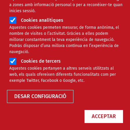
a zones amb informació personal o per a reconèixer-te quan
inicies sessió.
Cookies analítiques
Aquestes cookies permeten mesurar, de forma anònima, el
nombre de visites o l’activitat. Gràcies a elles podem
millorar constantment la teva experiència de navegació.
Podràs disposar d’una millora contínua en l’experiència de
L’Urban Display recapta més de 3.000 € pels infants a
navegació.
dèficit de merosina
Cookies de tercers
Aquestes cookies pertanyen a altres serveis utilitzats al
El campionat ha tingut una assistència superior a les 5
web, els quals ofereixen diferents funcionalitats com per
persones amb més de 3.600 ballarins i ballarines.
exemple Twitter, Facebook o Google, etc.
DESAR CONFIGURACIÓ
Últimes convocatòries
Subvencions de l'AECID a accions de cooperació per
desenvolupament en l'àmbit de l'acció humanitària
ACCEPTAR
L'AECID convoca subvencions per a projectes en matèr
d'acció humanitària.