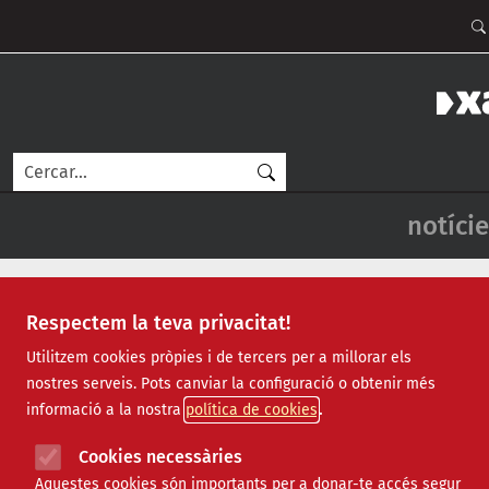
Vés al contingut
Men
Cerca
Navegac
notície
Respectem la teva privacitat!
-->
Utilitzem cookies pròpies i de tercers per a millorar els
Si no visualitzes correctament el butlletí clica aquest
nostres serveis. Pots canviar la configuració o obtenir més
informació a la nostra
política de cookies
Cookies necessàries
Dimecres, 15 de maig de 2019 - Num. 320
Aquestes cookies són importants per a donar-te accés segur