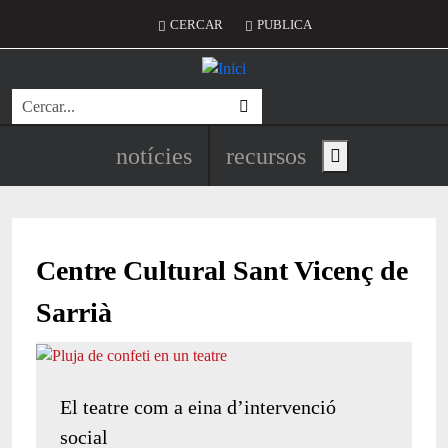
Vés al contingut
Menú del compte d'usuari
CERCAR
PUBLICA
Cerca
Navegació principal de l'encapç
notícies
recursos
Show main menu
Centre Cultural Sant Vicenç de
Sarrià
El teatre com a eina d’intervenció
social