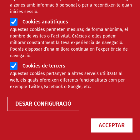
a zones amb informació personal o per a reconèixer-te quan
inicies sessió.
Cookies analítiques
Aquestes cookies permeten mesurar, de forma anònima, el
nombre de visites o l’activitat. Gràcies a elles podem
millorar constantment la teva experiència de navegació.
Podràs disposar d’una millora contínua en l’experiència de
Equitat.org alerta que la
navegació.
planificació educativa actual pot
Cookies de tercers
agreujar la pèrdua de pes de
Aquestes cookies pertanyen a altres serveis utilitzats al
l'escola pública
web, els quals ofereixen diferents funcionalitats com per
exemple Twitter, Facebook o Google, etc.
NOTÍCIES
COMUNITARI
DESAR CONFIGURACIÓ
ACCEPTAR