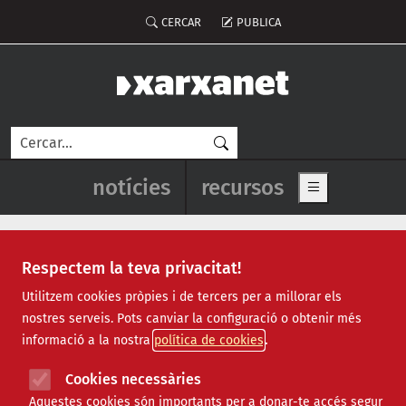
Vés al contingut
Menú del compte d'usuari
CERCAR
PUBLICA
Cerca
Navegació principal de l'enca
notícies
recursos
Show main me
Respectem la teva privacitat!
equitat.org
Utilitzem cookies pròpies i de tercers per a millorar els
nostres serveis. Pots canviar la configuració o obtenir més
informació a la nostra
política de cookies
Cookies necessàries
Aquestes cookies són importants per a donar-te accés segur