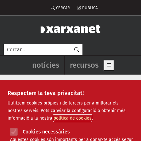
Vés al contingut
Menú del compte d'usuari
CERCAR
PUBLICA
Cerca
Navegació principal de l'enca
notícies
recursos
Show main me
Respectem la teva privacitat!
fundació Setba
Utilitzem cookies pròpies i de tercers per a millorar els
nostres serveis. Pots canviar la configuració o obtenir més
informació a la nostra
política de cookies
Cookies necessàries
Aquestes cookies són importants per a donar-te accés segur