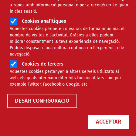
a zones amb informació personal o per a reconèixer-te quan
inicies sessió.
Cookies analítiques
Aquestes cookies permeten mesurar, de forma anònima, el
nombre de visites o l’activitat. Gràcies a elles podem
millorar constantment la teva experiència de navegació.
Podràs disposar d’una millora contínua en l’experiència de
Iolanda Sebé torna a portar la
navegació.
fotografia a la presó de Ponent en
Cookies de tercers
la setena edició de 'Traspasant
Aquestes cookies pertanyen a altres serveis utilitzats al
l’Objectiu'
web, els quals ofereixen diferents funcionalitats com per
exemple Twitter, Facebook o Google, etc.
NOTÍCIES
SOCIAL
DESAR CONFIGURACIÓ
ACCEPTAR