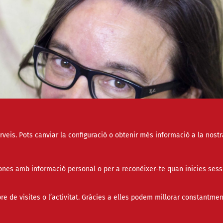
erveis. Pots canviar la configuració o obtenir més informació a la nostr
nes amb informació personal o per a reconèixer-te quan inicies sess
de visites o l’activitat. Gràcies a elles podem millorar constantmen