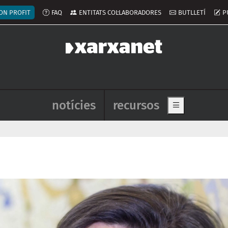
ú del compte d'usuari
ON PROFIT
FAQ
ENTITATS COL·LABORADORES
BUTLLETÍ
P
Navegació principal de l'enca
notícies
recursos
Show main me