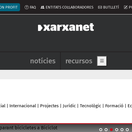
ú del compte d'usuari
ON PROFIT
FAQ
ENTITATS COL·LABORADORES
BUTLLETÍ
P
Navegació principal de l'enca
notícies
recursos
Show main me
ial
|
Internacional
|
Projectes
|
Jurídic
|
Tecnològic
|
Formació
|
E