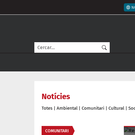
Vés al contingut
Men
N
Cerca
Notícies
Totes
|
Ambiental
|
Comunitari
|
Cultural
|
Soc
Àmbit de la notícia
COMUNITARI