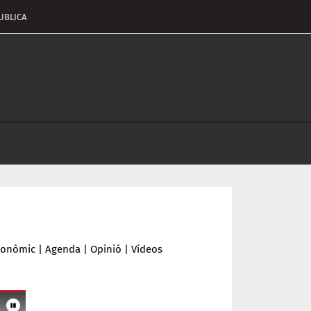
UBLICA
pçalament
nu
conòmic
|
Agenda
|
Opinió
|
Vídeos