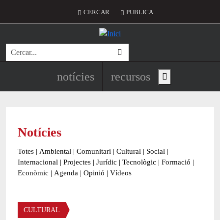
Vés al contingut
Menú del compte d'usuari
CERCAR
PUBLICA
Cerca
Navegació principal de l'encapç
notícies
recursos
Show main menu
Notícies
Totes
|
Ambiental
|
Comunitari
|
Cultural
|
Social
|
Internacional
|
Projectes
|
Jurídic
|
Tecnològic
|
Formació
|
Econòmic
|
Agenda
|
Opinió
|
Vídeos
Àmbit de la notícia
CULTURAL