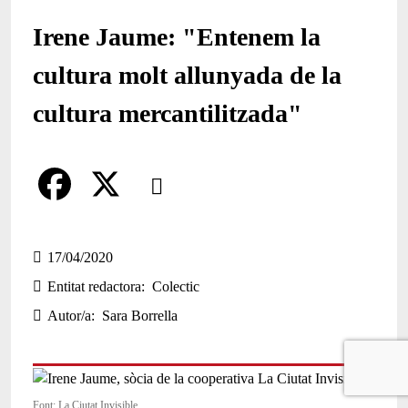
Irene Jaume: "Entenem la
cultura molt allunyada de la
cultura mercantilitzada"
Comparteix
Compartir en altres xarxes socials
F
X
a
17/04/2020
Entitat redactora
Colectic
c
Autor/a
Sara Borrella
e
b
o
Font: La Ciutat Invisible