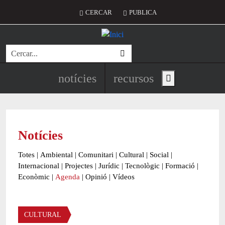
Vés al contingut
Menú del compte d'usuari
CERCAR
PUBLICA
Cerca
Navegació principal de l'encapç
notícies
recursos
Show main menu
Notícies
Totes
|
Ambiental
|
Comunitari
|
Cultural
|
Social
|
Internacional
|
Projectes
|
Jurídic
|
Tecnològic
|
Formació
|
Econòmic
|
Agenda
|
Opinió
|
Vídeos
Àmbit de la notícia
CULTURAL