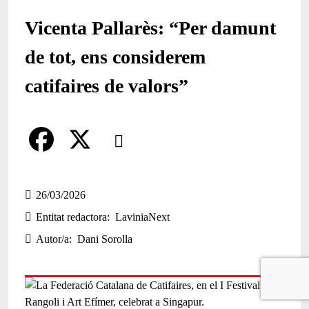
Vicenta Pallarès: “Per damunt
de tot, ens considerem
catifaires de valors”
Comparteix
Compartir en altres xarxes socials
F
X
a
26/03/2026
Entitat redactora
LaviniaNext
c
Autor/a
Dani Sorolla
e
b
o