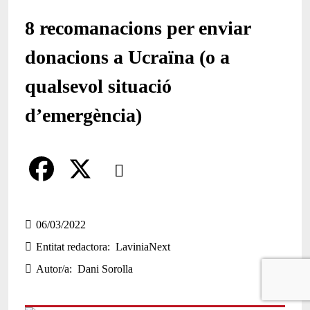
8 recomanacions per enviar
donacions a Ucraïna (o a
qualsevol situació
d’emergència)
Comparteix
Compartir en altres xarxes socials
F
X
a
06/03/2022
Entitat redactora
LaviniaNext
c
Autor/a
Dani Sorolla
e
b