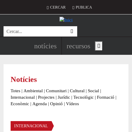
Vés al contingut
Menú del compte d'usuari
CERCAR
PUBLICA
Cerca
Navegació principal de l'encapç
notícies
recursos
Show main menu
Notícies
Totes
|
Ambiental
|
Comunitari
|
Cultural
|
Social
|
Internacional
|
Projectes
|
Jurídic
|
Tecnològic
|
Formació
|
Econòmic
|
Agenda
|
Opinió
|
Vídeos
Àmbit de la notícia
INTERNACIONAL