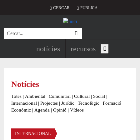
Vés al contingut
Menú del compte d'usuari
CERCAR
PUBLICA
Cerca
Navegació principal de l'encapç
notícies
recursos
Show main menu
Notícies
Totes
|
Ambiental
|
Comunitari
|
Cultural
|
Social
|
Internacional
|
Projectes
|
Jurídic
|
Tecnològic
|
Formació
|
Econòmic
|
Agenda
|
Opinió
|
Vídeos
Àmbit de la notícia
INTERNACIONAL