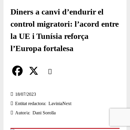
Diners a canvi d’endurir el
control migratori: l’acord entre
la UE i Tunísia reforça
l’Europa fortalesa
Comparteix
Compartir en altres xarxes socials
F
X
a
18/07/2023
Entitat redactora
LaviniaNext
c
Autor/a
Dani Sorolla
e
b