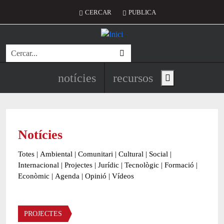
Vés al contingut
Menú del compte d'usuari
CERCAR
PUBLICA
Cerca
Navegació principal de l'encapç
notícies
recursos
Show main menu
Notícies
Totes
|
Ambiental
|
Comunitari
|
Cultural
|
Social
|
Internacional
|
Projectes
|
Jurídic
|
Tecnològic
|
Formació
|
Econòmic
|
Agenda
|
Opinió
|
Vídeos
Àmbit de la notícia
PROJECTES