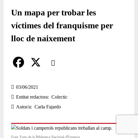
Un mapa per trobar les
víctimes del franquisme per
lloc de naixement
Comparteix
Compartir en altres xarxes socials
F
X
a
03/06/2021
Entitat redactora
Colectic
c
Autor/a
Carla Fajardo
e
b
o
Font: Fons de la Biblioteca Nacional d'Espanya