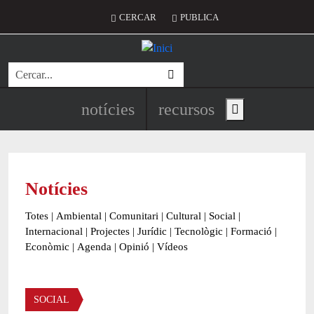
Vés al contingut
Menú del compte d'usuari
CERCAR
PUBLICA
Cerca
Navegació principal de l'encapç
notícies
recursos
Show main menu
Notícies
Totes
|
Ambiental
|
Comunitari
|
Cultural
|
Social
|
Internacional
|
Projectes
|
Jurídic
|
Tecnològic
|
Formació
|
Econòmic
|
Agenda
|
Opinió
|
Vídeos
Àmbit de la notícia
SOCIAL