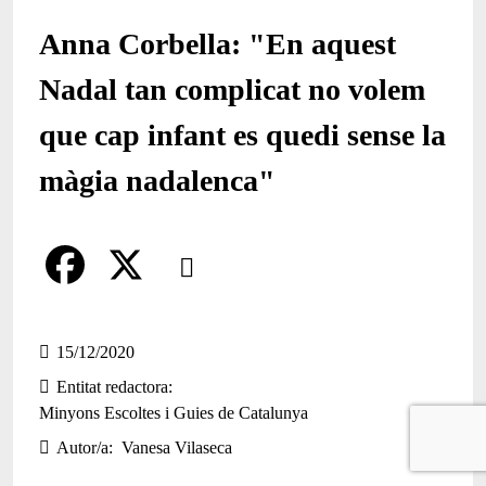
Anna Corbella: "En aquest
Nadal tan complicat no volem
que cap infant es quedi sense la
màgia nadalenca"
Comparteix
Compartir en altres xarxes socials
F
X
a
15/12/2020
Entitat redactora
c
Minyons Escoltes i Guies de Catalunya
e
Autor/a
Vanesa Vilaseca
b