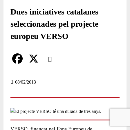
Dues iniciatives catalanes
seleccionades pel projecte
europeu VERSO
Comparteix
Compartir en altres xarxes socials
F
X
a
08/02/2013
c
e
b
o
VERSO, finançat pel Fons Europeu de