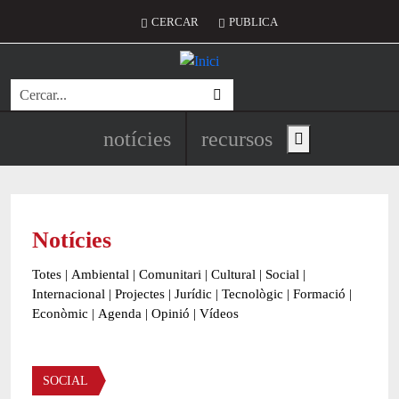
Vés al contingut
Menú del compte d'usuari
CERCAR
PUBLICA
Cerca
Navegació principal de l'encapç
notícies
recursos
Show main menu
Notícies
Totes
|
Ambiental
|
Comunitari
|
Cultural
|
Social
|
Internacional
|
Projectes
|
Jurídic
|
Tecnològic
|
Formació
|
Econòmic
|
Agenda
|
Opinió
|
Vídeos
Àmbit de la notícia
SOCIAL