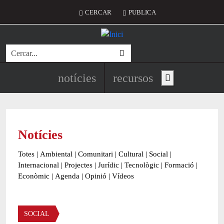
Vés al contingut
Menú del compte d'usuari
CERCAR
PUBLICA
Cerca
Navegació principal de l'encapç
notícies
recursos
Show main menu
Notícies
Totes
|
Ambiental
|
Comunitari
|
Cultural
|
Social
|
Internacional
|
Projectes
|
Jurídic
|
Tecnològic
|
Formació
|
Econòmic
|
Agenda
|
Opinió
|
Vídeos
Àmbit de la notícia
SOCIAL