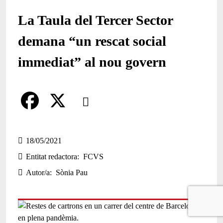
La Taula del Tercer Sector
demana “un rescat social
immediat” al nou govern
Comparteix
Compartir en altres xarxes socials
F
X
a
18/05/2021
Entitat redactora
FCVS
c
Autor/a
Sònia Pau
e
b
o