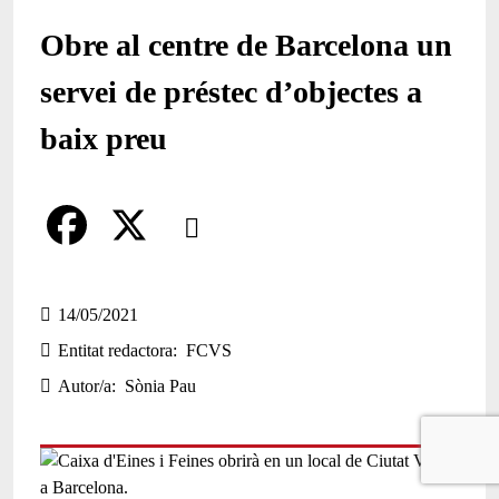
Obre al centre de Barcelona un
servei de préstec d’objectes a
baix preu
Comparteix
Compartir en altres xarxes socials
F
X
a
14/05/2021
Entitat redactora
FCVS
c
Autor/a
Sònia Pau
e
b
o