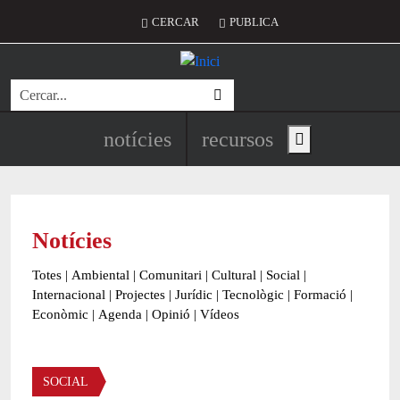
Vés al contingut
Menú del compte d'usuari
CERCAR
PUBLICA
Cerca
Navegació principal de l'encapç
notícies
recursos
Show main menu
Notícies
Totes
|
Ambiental
|
Comunitari
|
Cultural
|
Social
|
Internacional
|
Projectes
|
Jurídic
|
Tecnològic
|
Formació
|
Econòmic
|
Agenda
|
Opinió
|
Vídeos
Àmbit de la notícia
SOCIAL