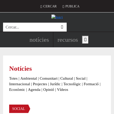
Vés al contingut
Menú del compte d'usuari
CERCAR
PUBLICA
Cerca
Navegació principal de l'encapç
notícies
recursos
Show main menu
Notícies
Totes
|
Ambiental
|
Comunitari
|
Cultural
|
Social
|
Internacional
|
Projectes
|
Jurídic
|
Tecnològic
|
Formació
|
Econòmic
|
Agenda
|
Opinió
|
Vídeos
Àmbit de la notícia
SOCIAL