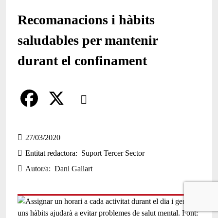
Recomanacions i hàbits
saludables per mantenir
durant el confinament
Comparteix
Compartir en altres xarxes socials
F
X
a
27/03/2020
Entitat redactora
Suport Tercer Sector
c
Autor/a
Dani Gallart
e
b
o