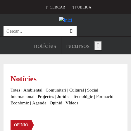
Vés al contingut
Menú del compte d'usuari
CERCAR
PUBLICA
Cerca
Navegació principal de l'encapç
notícies
recursos
Show main menu
Notícies
Totes
|
Ambiental
|
Comunitari
|
Cultural
|
Social
|
Internacional
|
Projectes
|
Jurídic
|
Tecnològic
|
Formació
|
Econòmic
|
Agenda
|
Opinió
|
Vídeos
OPINIÓ