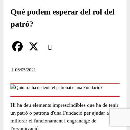
Què podem esperar del rol del
patró?
Comparteix
Compartir en altres xarxes socials
F
X
a
06/05/2021
c
e
b
Hi ha deu elements imprescindibles que ha de tenir
o
un patró o patrona d'una Fundació per ajudar a
millorar el funcionament i engranatge de
o
l'organització.