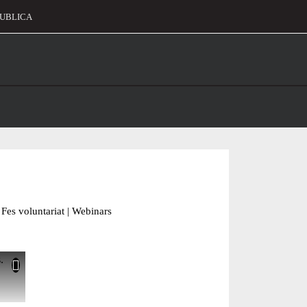
UBLICA
alament
Fes voluntariat
|
Webinars