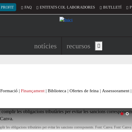
 del compte d'usuari
 PROFIT
FAQ
ENTITATS COL·LABORADORES
BUTLLETÍ
P
Navegació principal de l'encapç
notícies
recursos
Show main menu
Formació
|
Finançament
|
Biblioteca
|
Ofertes de feina
|
Assessorament
|
plir les obligacions tributàries per evitar les sancions corresponents. Font: Canva. Font: Canva