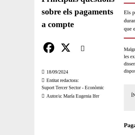
sobre els pagaments
Els 
duran
a compte
que e
Comparteix
Malgra
les e
Compartir en altres xarxes socia
F
X
disse
a
dispos
18/09/2024
Entitat redactora
c
Suport Tercer Sector - Econòmic
e
Í
Autor/a
María Eugenia Ifer
b
o
Paga
o