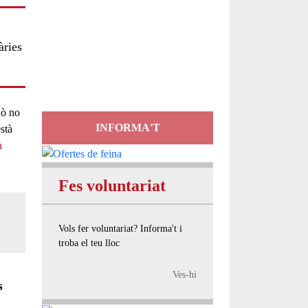
Servei
àries
d'Assessorament
gratuït per a entitats
xò no
INFORMA'T
stà
a
Fes voluntariat
Vols fer voluntariat? Informa't i
troba el teu lloc
Ves-hi
s