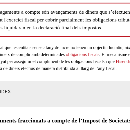
pagaments a compte són avançaments de diners que s’efectuen
t l'exercici fiscal per cobrir parcialment les obligacions tribut
s liquidaran en la declaració final dels impostos.
t que les entitats sense afany de lucre no tenen un objectiu lucratiu, ai
ximeix de complir amb determinades
obligacions fiscals
. El mecanisme e
ls
nyat per assegurar el
compliment de les obligacions fiscals
i que
Hisend
i de diners efectius de manera distribuïda al llarg de l’any fiscal.
NDEX
ments fraccionats a compte de l’Impost de Societat