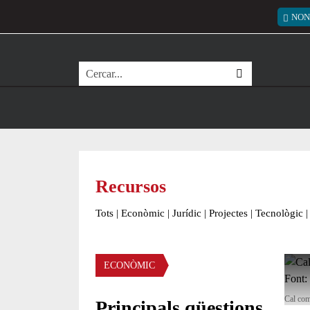
Vés al contingut
Menú
NON
Cerca
Recursos
Tots
|
Econòmic
|
Jurídic
|
Projectes
|
Tecnològic
|
Àmbit
ECONÒMIC
Cal com
Principals qüestions