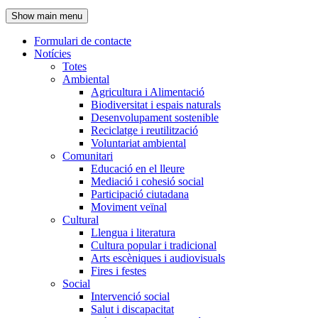
de
Show main menu
l'encapçalament
Formulari de contacte
Notícies
Navegació
Totes
principal
Ambiental
Agricultura i Alimentació
Biodiversitat i espais naturals
Desenvolupament sostenible
Reciclatge i reutilització
Voluntariat ambiental
Comunitari
Educació en el lleure
Mediació i cohesió social
Participació ciutadana
Moviment veïnal
Cultural
Llengua i literatura
Cultura popular i tradicional
Arts escèniques i audiovisuals
Fires i festes
Social
Intervenció social
Salut i discapacitat