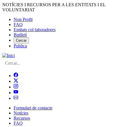
Vés
NOTÍCIES I RECURSOS PER A LES ENTITATS I EL
al
VOLUNTARIAT
contingut
Non Profit
FAQ
Menú
Entitats col·laboradores
del
Butlletí
compte
Cercar
Publica
d'usuari
Cerca
Formulari de contacte
Notícies
Navegació
Recursos
principal
FAQ