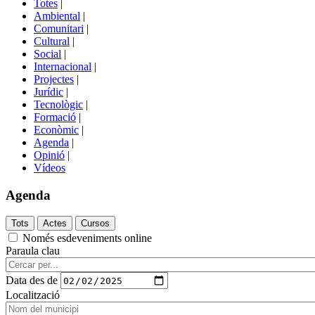
Totes
|
menú
Ambiental
|
de
Comunitari
|
portals
Cultural
|
Social
|
Internacional
|
Projectes
|
Jurídic
|
Tecnològic
|
Formació
|
Econòmic
|
Agenda
|
Opinió
|
Vídeos
Agenda
Només esdeveniments online
Paraula clau
Data des de
Localització