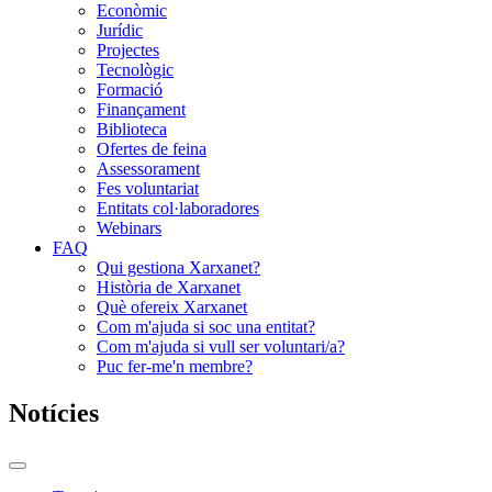
Econòmic
Jurídic
Projectes
Tecnològic
Formació
Finançament
Biblioteca
Ofertes de feina
Assessorament
Fes voluntariat
Entitats col·laboradores
Webinars
FAQ
Qui gestiona Xarxanet?
Història de Xarxanet
Què ofereix Xarxanet
Com m'ajuda si soc una entitat?
Com m'ajuda si vull ser voluntari/a?
Puc fer-me'n membre?
Notícies
Commutador
del