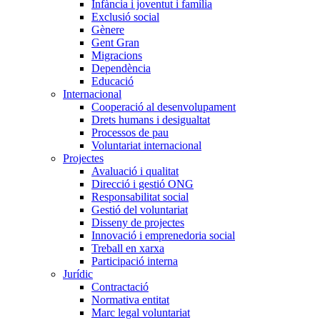
Infància i joventut i família
Exclusió social
Gènere
Gent Gran
Migracions
Dependència
Educació
Internacional
Cooperació al desenvolupament
Drets humans i desigualtat
Processos de pau
Voluntariat internacional
Projectes
Avaluació i qualitat
Direcció i gestió ONG
Responsabilitat social
Gestió del voluntariat
Disseny de projectes
Innovació i emprenedoria social
Treball en xarxa
Participació interna
Jurídic
Contractació
Normativa entitat
Marc legal voluntariat