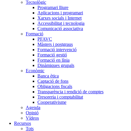
Tecnològic
Programari lliure
Aplicacions i programari
Xarxes socials i Internet
Accessibilitat i tecnologia
Comunicació associativa
Formació
PFAVC
Màsters i postgraus
Formació intervenció
Formació gestió
Formació en línia
Dinàmiques grupals
Econòmic
Banca ètica
Captació de fons
Obligacions fiscals
Transparència i rendició de comptes
Tresoreria i comptabilitat
Cooperativisme
Agenda
Opinió
Vídeos
Recursos
Tots