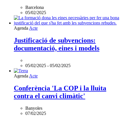
Barcelona
05/02/2025
L'esdeveniment:
Agenda
Acte
Justificació
de
Justificació de subvencions:
subvencions:
documentació, eines i models
documentació,
eines
i
models
05/02/2025
-
05/02/2025
és
online
Agenda
Acte
Conferència 'La COP i la lluita
contra el canvi climàtic'
Banyoles
07/02/2025