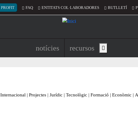
 del compte d'usuari
 PROFIT
FAQ
ENTITATS COL·LABORADORES
BUTLLETÍ
P
Navegació principal de l'encapç
notícies
recursos
Show main menu
Internacional
|
Projectes
|
Jurídic
|
Tecnològic
|
Formació
|
Econòmic
|
A