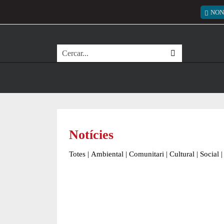
Vés al contingut
Menú
NON
Cerca
Notícies
Totes
|
Ambiental
|
Comunitari
|
Cultural
|
Social
|