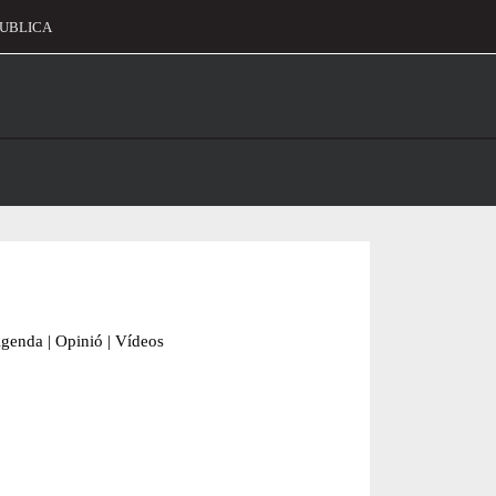
UBLICA
alament
genda
|
Opinió
|
Vídeos