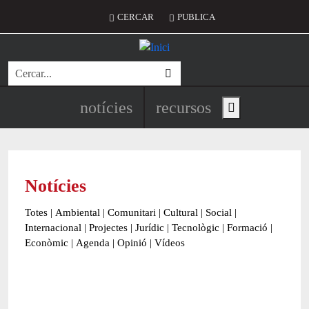
Vés al contingut
Menú del compte d'usuari
CERCAR
PUBLICA
Cerca
Navegació principal de l'encapç
notícies
recursos
Show main menu
Notícies
Totes
|
Ambiental
|
Comunitari
|
Cultural
|
Social
|
Internacional
|
Projectes
|
Jurídic
|
Tecnològic
|
Formació
|
Econòmic
|
Agenda
|
Opinió
|
Vídeos