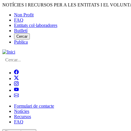
Vés
NOTÍCIES I RECURSOS PER A LES ENTITATS I EL VOLUNT
al
Non Profit
contingut
FAQ
Menú
Entitats col·laboradores
del
Butlletí
compte
Cercar
Publica
d'usuari
Cerca
Formulari de contacte
Notícies
Navegació
Recursos
principal
FAQ
de