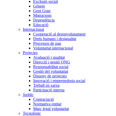
Exclusió social
Gènere
Gent Gran
Migracions
Dependència
Educació
Internacional
Cooperació al desenvolupament
Drets humans i desigualtat
Processos de pau
Voluntariat internacional
Projectes
Avaluació i qualitat
Direcció i gestió ONG
Responsabilitat social
Gestió del voluntariat
Disseny de projectes
Innovació i emprenedoria social
Treball en xarxa
Participació interna
Jurídic
Contractació
Normativa entitat
Marc legal voluntariat
Tecnològic