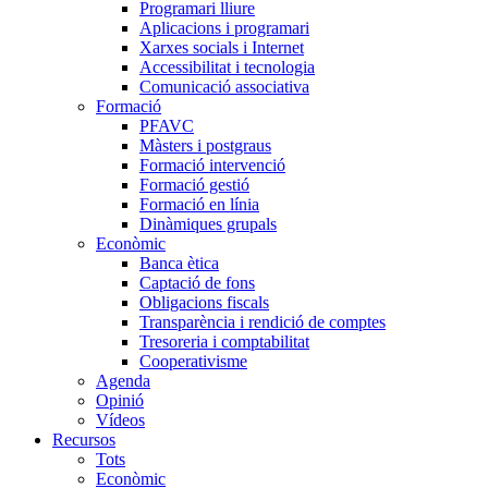
Programari lliure
Aplicacions i programari
Xarxes socials i Internet
Accessibilitat i tecnologia
Comunicació associativa
Formació
PFAVC
Màsters i postgraus
Formació intervenció
Formació gestió
Formació en línia
Dinàmiques grupals
Econòmic
Banca ètica
Captació de fons
Obligacions fiscals
Transparència i rendició de comptes
Tresoreria i comptabilitat
Cooperativisme
Agenda
Opinió
Vídeos
Recursos
Tots
Econòmic