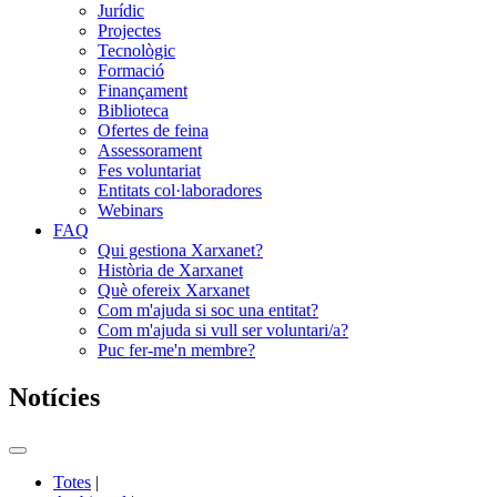
Jurídic
Projectes
Tecnològic
Formació
Finançament
Biblioteca
Ofertes de feina
Assessorament
Fes voluntariat
Entitats col·laboradores
Webinars
FAQ
Qui gestiona Xarxanet?
Història de Xarxanet
Què ofereix Xarxanet
Com m'ajuda si soc una entitat?
Com m'ajuda si vull ser voluntari/a?
Puc fer-me'n membre?
Notícies
Commutador
del
Totes
|
menú