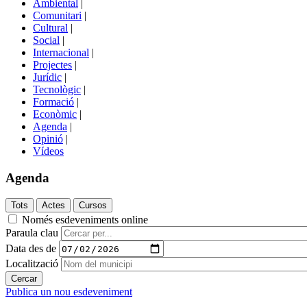
Ambiental
|
de
Comunitari
|
portals
Cultural
|
Social
|
Internacional
|
Projectes
|
Jurídic
|
Tecnològic
|
Formació
|
Econòmic
|
Agenda
|
Opinió
|
Vídeos
Agenda
Només esdeveniments online
Paraula clau
Data des de
Localització
Publica un nou esdeveniment