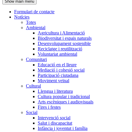
Show main menu
l'encapçalament
Formulari de contacte
Notícies
Navegació
Totes
principal
Ambiental
Agricultura i Alimentació
Biodiversitat i espais naturals
Desenvolupament sostenible
Reciclatge i reutilització
Voluntariat ambiental
Comunitari
Educació en el lleure
Mediació i cohesió social
Participació ciutadana
Moviment veïnal
Cultural
Llengua i literatura
Cultura popular i tradicional
Arts escèniques i audiovisuals
Fires i festes
Social
Intervenció social
Salut i discapacitat
Infància i joventut i família