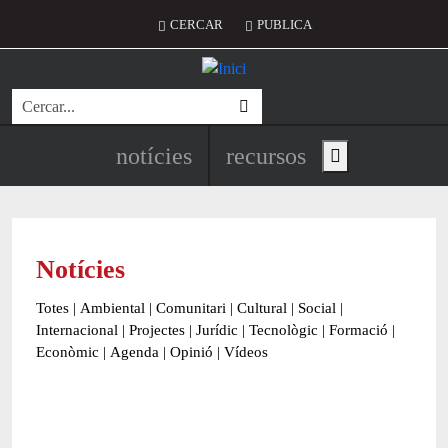
Vés al contingut
Menú del compte d'usuari
CERCAR
PUBLICA
Cerca
Navegació principal de l'encapç
notícies
recursos
Show main menu
Notícies
Totes
|
Ambiental
|
Comunitari
|
Cultural
|
Social
|
Internacional
|
Projectes
|
Jurídic
|
Tecnològic
|
Formació
|
Econòmic
|
Agenda
|
Opinió
|
Vídeos