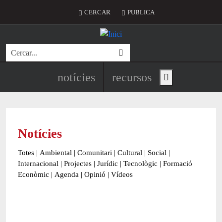
Vés al contingut
Menú del compte d'usuari
CERCAR
PUBLICA
Cerca
Navegació principal de l'encapç
notícies
recursos
Show main menu
Notícies
Totes
|
Ambiental
|
Comunitari
|
Cultural
|
Social
|
Internacional
|
Projectes
|
Jurídic
|
Tecnològic
|
Formació
|
Econòmic
|
Agenda
|
Opinió
|
Vídeos