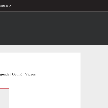
UBLICA
alament
genda
|
Opinió
|
Vídeos