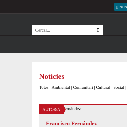
Vés al contingut
Menú
NON
Cerca
Notícies
Totes
|
Ambiental
|
Comunitari
|
Cultural
|
Social
|
AUTOR/A
Francisco Fernández