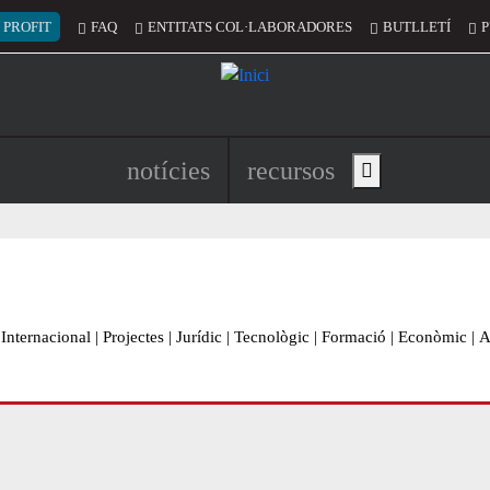
 del compte d'usuari
 PROFIT
FAQ
ENTITATS COL·LABORADORES
BUTLLETÍ
P
Navegació principal de l'encapç
notícies
recursos
Show main menu
Internacional
|
Projectes
|
Jurídic
|
Tecnològic
|
Formació
|
Econòmic
|
A