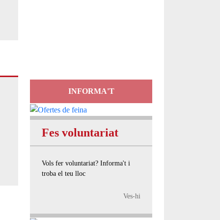
Servei
d'Assessorament
gratuït per a entitats
INFORMA'T
Fes voluntariat
Vols fer voluntariat? Informa't i
troba el teu lloc
Ves-hi