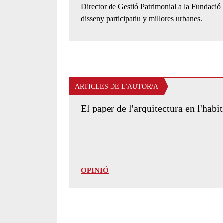
Presentació de l'autor/a:
Director de Gestió Patrimonial a la Fundació
disseny participatiu y millores urbanes.
ARTICLES DE L'AUTOR/A
El paper de l'arquitectura en l'habit
OPINIÓ