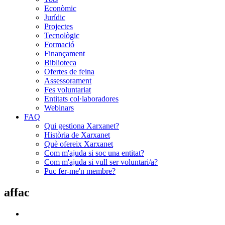
Econòmic
Jurídic
Projectes
Tecnològic
Formació
Finançament
Biblioteca
Ofertes de feina
Assessorament
Fes voluntariat
Entitats col·laboradores
Webinars
FAQ
Qui gestiona Xarxanet?
Història de Xarxanet
Què ofereix Xarxanet
Com m'ajuda si soc una entitat?
Com m'ajuda si vull ser voluntari/a?
Puc fer-me'n membre?
affac