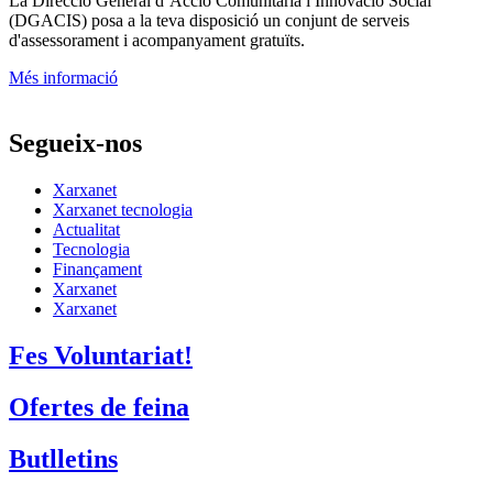
La
Direcció General d’Acció Comunitària i Innovació Social
(DGACIS)
posa a la teva disposició un conjunt de serveis
d'assessorament i acompanyament gratuïts.
Més informació
Segueix-nos
Xarxanet
Xarxanet tecnologia
Actualitat
Tecnologia
Finançament
Xarxanet
Xarxanet
Fes Voluntariat!
Ofertes de feina
Butlletins