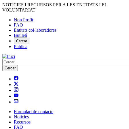
Vés
NOTÍCIES I RECURSOS PER A LES ENTITATS I EL
al
VOLUNTARIAT
contingut
Non Profit
FAQ
Menú
Entitats col·laboradores
del
Butlletí
compte
Cercar
Publica
d'usuari
Cerca
Formulari de contacte
Notícies
Navegació
Recursos
principal
FAQ