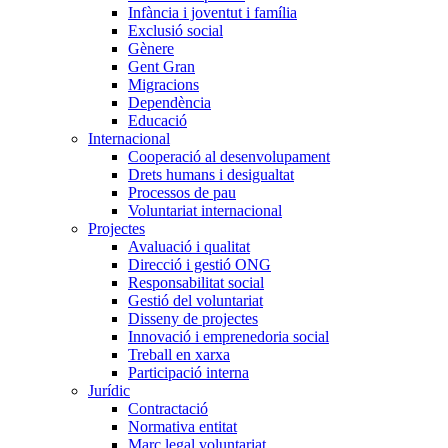
Infància i joventut i família
Exclusió social
Gènere
Gent Gran
Migracions
Dependència
Educació
Internacional
Cooperació al desenvolupament
Drets humans i desigualtat
Processos de pau
Voluntariat internacional
Projectes
Avaluació i qualitat
Direcció i gestió ONG
Responsabilitat social
Gestió del voluntariat
Disseny de projectes
Innovació i emprenedoria social
Treball en xarxa
Participació interna
Jurídic
Contractació
Normativa entitat
Marc legal voluntariat