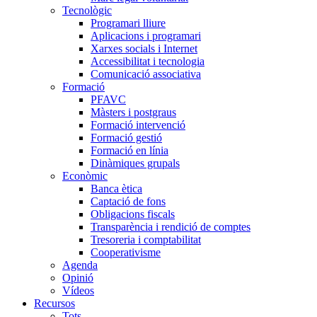
Tecnològic
Programari lliure
Aplicacions i programari
Xarxes socials i Internet
Accessibilitat i tecnologia
Comunicació associativa
Formació
PFAVC
Màsters i postgraus
Formació intervenció
Formació gestió
Formació en línia
Dinàmiques grupals
Econòmic
Banca ètica
Captació de fons
Obligacions fiscals
Transparència i rendició de comptes
Tresoreria i comptabilitat
Cooperativisme
Agenda
Opinió
Vídeos
Recursos
Tots