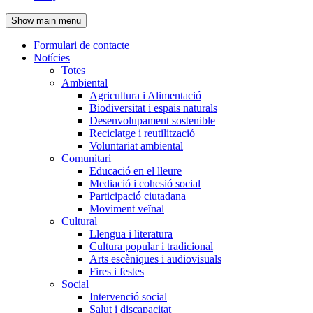
de
Show main menu
l'encapçalament
Formulari de contacte
Notícies
Navegació
Totes
principal
Ambiental
Agricultura i Alimentació
Biodiversitat i espais naturals
Desenvolupament sostenible
Reciclatge i reutilització
Voluntariat ambiental
Comunitari
Educació en el lleure
Mediació i cohesió social
Participació ciutadana
Moviment veïnal
Cultural
Llengua i literatura
Cultura popular i tradicional
Arts escèniques i audiovisuals
Fires i festes
Social
Intervenció social
Salut i discapacitat