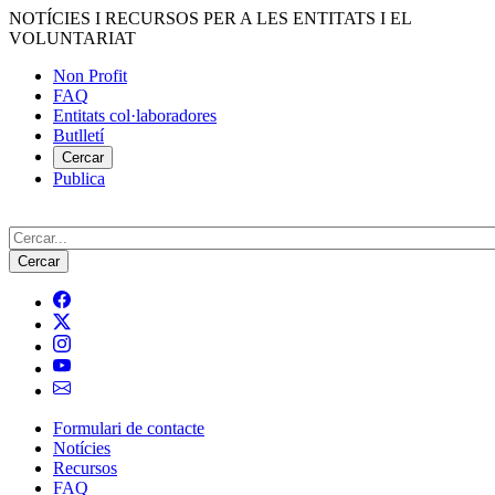
Vés
NOTÍCIES I RECURSOS PER A LES ENTITATS I EL
al
VOLUNTARIAT
contingut
Non Profit
FAQ
Menú
Entitats col·laboradores
del
Butlletí
compte
Cercar
Publica
d'usuari
Cerca
Formulari de contacte
Notícies
Navegació
Recursos
principal
FAQ