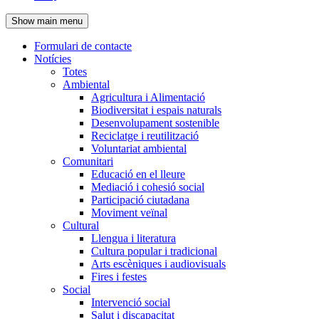
de
Show main menu
l'encapçalament
Formulari de contacte
Notícies
Navegació
Totes
principal
Ambiental
Agricultura i Alimentació
Biodiversitat i espais naturals
Desenvolupament sostenible
Reciclatge i reutilització
Voluntariat ambiental
Comunitari
Educació en el lleure
Mediació i cohesió social
Participació ciutadana
Moviment veïnal
Cultural
Llengua i literatura
Cultura popular i tradicional
Arts escèniques i audiovisuals
Fires i festes
Social
Intervenció social
Salut i discapacitat