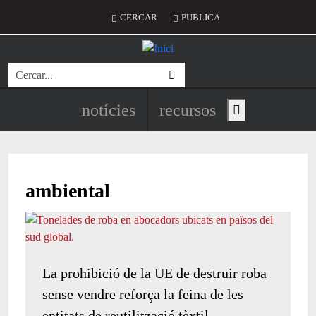
Vés al contingut
Menú del compte d'usuari
CERCAR
PUBLICA
Cerca
Navegació principal de l'encapç
notícies
recursos
Show main menu
ambiental
La prohibició de la UE de destruir roba
sense vendre reforça la feina de les
entitats de reutilització tèxtil