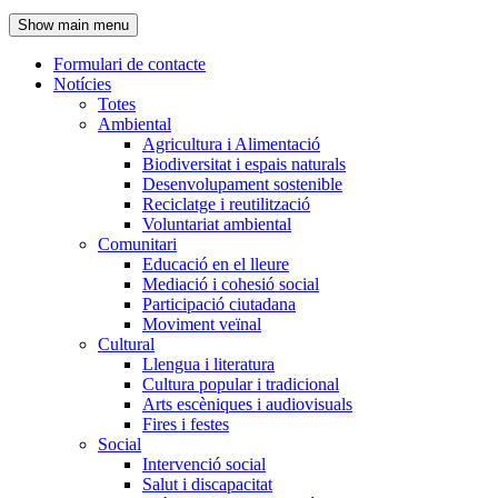
de
Show main menu
l'encapçalament
Formulari de contacte
Notícies
Navegació
Totes
principal
Ambiental
Agricultura i Alimentació
Biodiversitat i espais naturals
Desenvolupament sostenible
Reciclatge i reutilització
Voluntariat ambiental
Comunitari
Educació en el lleure
Mediació i cohesió social
Participació ciutadana
Moviment veïnal
Cultural
Llengua i literatura
Cultura popular i tradicional
Arts escèniques i audiovisuals
Fires i festes
Social
Intervenció social
Salut i discapacitat