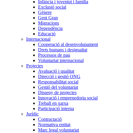
Infància i joventut i família
Exclusió social
Gènere
Gent Gran
Migracions
Dependència
Educació
Internacional
Cooperació al desenvolupament
Drets humans i desigualtat
Processos de pau
Voluntariat internacional
Projectes
Avaluació i qualitat
Direcció i gestió ONG
Responsabilitat social
Gestió del voluntariat
Disseny de projectes
Innovació i emprenedoria social
Treball en xarxa
Participació interna
Jurídic
Contractació
Normativa entitat
Marc legal voluntariat