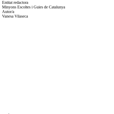
altres
Entitat redactora
xarxes
Minyons Escoltes i Guies de Catalunya
socials
Autor/a
Vanesa Vilaseca