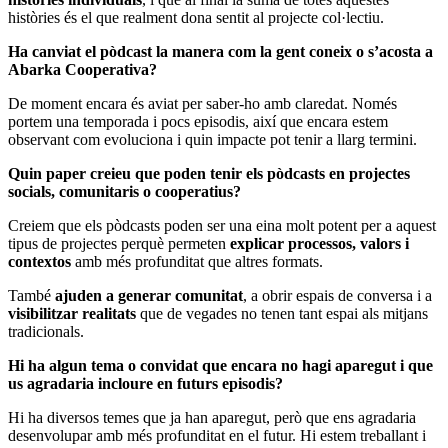
històries és el que realment dona sentit al projecte col·lectiu.
Ha canviat el pòdcast la manera com la gent coneix o s’acosta a
Abarka Cooperativa?
De moment encara és aviat per saber-ho amb claredat. Només
portem una temporada i pocs episodis, així que encara estem
observant com evoluciona i quin impacte pot tenir a llarg termini.
Quin paper creieu que poden tenir els pòdcasts en projectes
socials, comunitaris o cooperatius?
Creiem que els pòdcasts poden ser una eina molt potent per a aquest
tipus de projectes perquè permeten
explicar processos, valors i
contextos
amb més profunditat que altres formats.
També
ajuden a generar comunitat
, a obrir espais de conversa i a
visibilitzar realitats
que de vegades no tenen tant espai als mitjans
tradicionals.
Hi ha algun tema o convidat que encara no hagi aparegut i que
us agradaria incloure en futurs episodis?
Hi ha diversos temes que ja han aparegut, però que ens agradaria
desenvolupar amb més profunditat en el futur. Hi estem treballant i