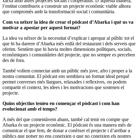
xarxa amb altres projectes socials i cooperatius. D’aquesta manera,
l’entitat contribueix a construir un projecte econòmic viable alhora
que compromès amb la transformació social i comunitària.
Com va néixer la idea de crear el pòdcast d’Abarka i què us va
motivar a apostar per aquest format?
La idea va néixer de la necessitat d’explicar i apropar al públic tot el
que hi ha darrere d’Abarka més enllà del restaurant i dels serveis que
oferim. Sentíem que hi havia moltes dimensions polítiques, socials,
econòmiques i comunitàries del projecte, que no sempre es perceben
des de fora.
També volíem connectar amb un públic més jove, afro i proper a la
nostra comunitat. El pòdcast ens semblava un format ideal perquè
permet converses més llargues, relaxades i reflexives, on podem
compartir el context, les idees i les motivacions que sostenen el
projecte.
Quins objectius teníeu en començar el pòdcast i com han
evolucionat amb el temps?
A més del que comentàvem abans, també cal tenir en compte que
Abarka és un projecte econòmic. El pòdcast és una manera més de
comunicar el que fem, de donar a conèixer el projecte i d’arribar a
públics que potser no ens coneixien o que no coneixien els nostres