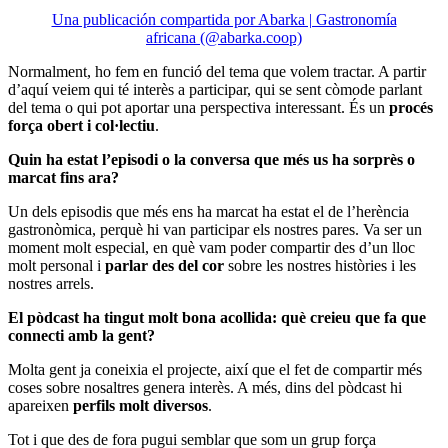
Una publicación compartida por Abarka | Gastronomía
africana (@abarka.coop)
Normalment, ho fem en funció del tema que volem tractar. A partir
d’aquí veiem qui té interès a participar, qui se sent còmode parlant
del tema o qui pot aportar una perspectiva interessant. És un
procés
força obert i col·lectiu
.
Quin ha estat l’episodi o la conversa que més us ha sorprès o
marcat fins ara?
Un dels episodis que més ens ha marcat ha estat el de l’herència
gastronòmica, perquè hi van participar els nostres pares. Va ser un
moment molt especial, en què vam poder compartir des d’un lloc
molt personal i
parlar des del cor
sobre les nostres històries i les
nostres arrels.
El pòdcast ha tingut molt bona acollida: què creieu que fa que
connecti amb la gent?
Molta gent ja coneixia el projecte, així que el fet de compartir més
coses sobre nosaltres genera interès. A més, dins del pòdcast hi
apareixen
perfils molt diversos
.
Tot i que des de fora pugui semblar que som un grup força