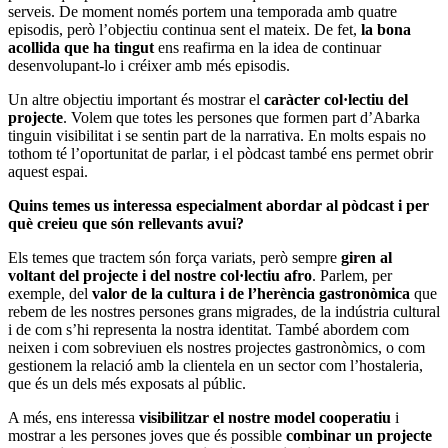
serveis. De moment només portem una temporada amb quatre
episodis, però l’objectiu continua sent el mateix. De fet,
la bona
acollida que ha tingut
ens reafirma en la idea de continuar
desenvolupant-lo i créixer amb més episodis.
Un altre objectiu important és mostrar el
caràcter col·lectiu del
projecte
. Volem que totes les persones que formen part d’Abarka
tinguin visibilitat i se sentin part de la narrativa. En molts espais no
tothom té l’oportunitat de parlar, i el pòdcast també ens permet obrir
aquest espai.
Quins temes us interessa especialment abordar al pòdcast i per
què creieu que són rellevants avui?
Els temes que tractem són força variats, però sempre
giren al
voltant del projecte i del nostre col·lectiu afro
. Parlem, per
exemple, del
valor de la cultura i de l’herència gastronòmica
que
rebem de les nostres persones grans migrades, de la indústria cultural
i de com s’hi representa la nostra identitat. També abordem com
neixen i com sobreviuen els nostres projectes gastronòmics, o com
gestionem la relació amb la clientela en un sector com l’hostaleria,
que és un dels més exposats al públic.
A més, ens interessa
visibilitzar el nostre model cooperatiu
i
mostrar a les persones joves que és possible
combinar un projecte