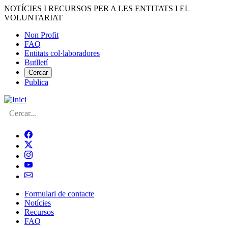
Vés
NOTÍCIES I RECURSOS PER A LES ENTITATS I EL
al
VOLUNTARIAT
contingut
Non Profit
FAQ
Menú
Entitats col·laboradores
del
Butlletí
compte
Cercar
Publica
d'usuari
Cerca
Formulari de contacte
Notícies
Navegació
Recursos
principal
FAQ