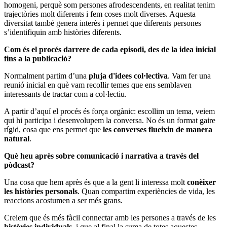
homogeni, perquè som persones afrodescendents, en realitat tenim
trajectòries molt diferents i fem coses molt diverses. Aquesta
diversitat també genera interès i permet que diferents persones
s’identifiquin amb històries diferents.
Com és el procés darrere de cada episodi, des de la idea inicial
fins a la publicació?
Normalment partim d’una
pluja d'idees col·lectiva
. Vam fer una
reunió inicial en què vam recollir temes que ens semblaven
interessants de tractar com a col·lectiu.
A partir d’aquí el procés és força orgànic: escollim un tema, veiem
qui hi participa i desenvolupem la conversa. No és un format gaire
rígid, cosa que ens permet que
les converses flueixin de manera
natural
.
Què heu après sobre comunicació i narrativa a través del
pòdcast?
Una cosa que hem après és que a la gent li interessa molt
conèixer
les històries personals
. Quan compartim experiències de vida, les
reaccions acostumen a ser més grans.
Creiem que és més fàcil connectar amb les persones a través de les
històries individuals
, i que al final la suma de totes aquestes