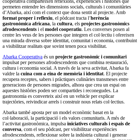
cooperativa comparteixen reflexions, experiències i històries que
permeten entendre les dimensions socials, culturals i comunitàries
d’Abarka, així com el context que dona sentit al projecte. Amb
format proper i reflexiu
, el pòdcast tracta l’
herència
gastronòmica africana
, la
cultura
, els
projectes gastronòmics
afrodescendents
i el
model cooperatiu
. Les converses posen al
centre les veus de les persones que integren el col·lectiu i ofereixen
una mirada diversa sobre identitat, comunitat i economia, contribuint
a visibilitzar realitats que sovint tenen poca visibilitat.
Abarka Cooperativa
és un
projecte gastronòmic i comunitari
impulsat per persones afrodescendents que combina restauració,
cultura i economia social. A través de la seva activitat, Abarka fa
valdre la
cuina com a eina de memòria i identitat
. El projecte
recupera receptes, sabers i pràctiques culinàries transmeses entre
generacions de persones migrades, alhora que crea un espai on
aquestes històries poden ser compartides i reconegudes. La
gastronomia es converteix així en un vehicle per explicar
trajectòries, reivindicar arrels i construir nous relats col·lectius.
Abarka també aposta per un model econòmic basat en la
col·laboració, la participació i els valors comunitaris. A més de
l’activitat gastronòmica, impulsa
iniciatives culturals i espais de
conversa
, com el seu pòdcast, per visibilitzar experiències
afrodescendents, reflexionar sobre la indústria cultural i generar