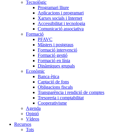
Tecnològic
Programari lliure
Aplicacions i programari
Xarxes socials i Internet
Accessibilitat i tecnologia
Comunicació associativa
Formació
PFAVC
Màsters i postgraus
Formació intervenció
Formació gestió
Formació en línia
Dinàmiques grupals
Econòmic
Banca ètica
Captació de fons
Obligacions fiscals
Transparència i rendició de comptes
Tresoreria i comptabilitat
Cooperativisme
Agenda
Opinió
Vídeos
Recursos
Tots