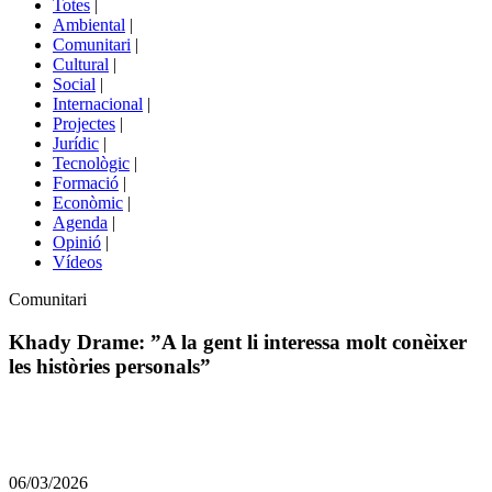
Totes
|
menú
Ambiental
|
de
Comunitari
|
portals
Cultural
|
Social
|
Internacional
|
Projectes
|
Jurídic
|
Tecnològic
|
Formació
|
Econòmic
|
Agenda
|
Opinió
|
Vídeos
Àmbit
Comunitari
de
la
Khady Drame: ”A la gent li interessa molt conèixer
notícia
les històries personals”
Comparteix
Compartir
en
06/03/2026