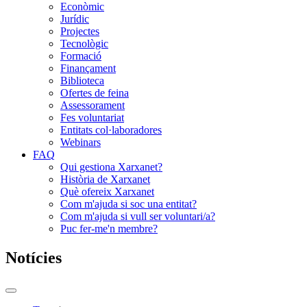
Econòmic
Jurídic
Projectes
Tecnològic
Formació
Finançament
Biblioteca
Ofertes de feina
Assessorament
Fes voluntariat
Entitats col·laboradores
Webinars
FAQ
Qui gestiona Xarxanet?
Història de Xarxanet
Què ofereix Xarxanet
Com m'ajuda si soc una entitat?
Com m'ajuda si vull ser voluntari/a?
Puc fer-me'n membre?
Notícies
Commutador
del