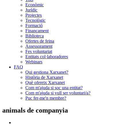
Econòmic
Jurídic
Projectes
Tecnològic
Formació
Finançament
Biblioteca
Ofertes de feina
Assessorament
Fes voluntariat
Entitats col·laboradores
Webinars
FAQ
Qui gestiona Xarxanet?
Història de Xarxanet
Què ofereix Xarxanet
Com m'ajuda si soc una entitat?
Com m'ajuda si vull ser voluntari/a?
Puc fer-me'n membre?
animals de companyia