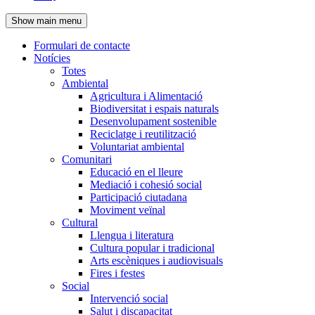
de
Show main menu
l'encapçalament
Formulari de contacte
Notícies
Navegació
Totes
principal
Ambiental
Agricultura i Alimentació
Biodiversitat i espais naturals
Desenvolupament sostenible
Reciclatge i reutilització
Voluntariat ambiental
Comunitari
Educació en el lleure
Mediació i cohesió social
Participació ciutadana
Moviment veïnal
Cultural
Llengua i literatura
Cultura popular i tradicional
Arts escèniques i audiovisuals
Fires i festes
Social
Intervenció social
Salut i discapacitat