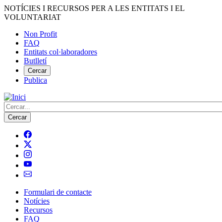
Vés
NOTÍCIES I RECURSOS PER A LES ENTITATS I EL
al
VOLUNTARIAT
contingut
Non Profit
FAQ
Menú
Entitats col·laboradores
del
Butlletí
compte
Cercar
Publica
d'usuari
Cerca
Formulari de contacte
Notícies
Navegació
Recursos
principal
FAQ