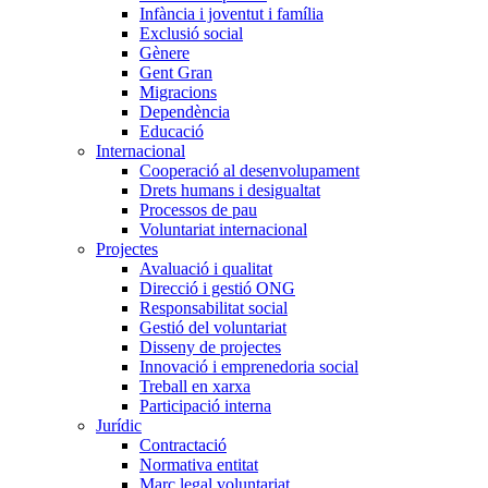
Infància i joventut i família
Exclusió social
Gènere
Gent Gran
Migracions
Dependència
Educació
Internacional
Cooperació al desenvolupament
Drets humans i desigualtat
Processos de pau
Voluntariat internacional
Projectes
Avaluació i qualitat
Direcció i gestió ONG
Responsabilitat social
Gestió del voluntariat
Disseny de projectes
Innovació i emprenedoria social
Treball en xarxa
Participació interna
Jurídic
Contractació
Normativa entitat
Marc legal voluntariat