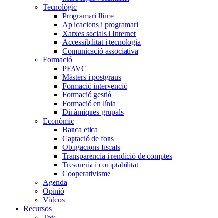
Tecnològic
Programari lliure
Aplicacions i programari
Xarxes socials i Internet
Accessibilitat i tecnologia
Comunicació associativa
Formació
PFAVC
Màsters i postgraus
Formació intervenció
Formació gestió
Formació en línia
Dinàmiques grupals
Econòmic
Banca ètica
Captació de fons
Obligacions fiscals
Transparència i rendició de comptes
Tresoreria i comptabilitat
Cooperativisme
Agenda
Opinió
Vídeos
Recursos
Tots