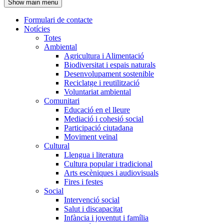
Show main menu
l'encapçalament
Formulari de contacte
Notícies
Navegació
Totes
principal
Ambiental
Agricultura i Alimentació
Biodiversitat i espais naturals
Desenvolupament sostenible
Reciclatge i reutilització
Voluntariat ambiental
Comunitari
Educació en el lleure
Mediació i cohesió social
Participació ciutadana
Moviment veïnal
Cultural
Llengua i literatura
Cultura popular i tradicional
Arts escèniques i audiovisuals
Fires i festes
Social
Intervenció social
Salut i discapacitat
Infància i joventut i família