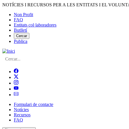
Vés
NOTÍCIES I RECURSOS PER A LES ENTITATS I EL VOLUNT
al
Non Profit
contingut
FAQ
Menú
Entitats col·laboradores
del
Butlletí
compte
Cercar
Publica
d'usuari
Cerca
Formulari de contacte
Notícies
Navegació
Recursos
principal
FAQ
de