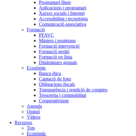
Programari lliure
Aplicacions i programari
Xarxes socials i Internet
Accessibilitat i tecnologia
Comunicació associativa
Formació
PFAVC
Màsters i postgraus
Formació intervenció
Formació gestió
Formació en línia
Dinàmiques grupals
Econòmic
Banca ètica
Captació de fons
Obligacions fiscals
Transparència i rendició de comptes
Tresoreria i comptabilitat
Cooperativisme
Agenda
Opinió
Vídeos
Recursos
Tots
Econòmic