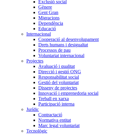
Exclusió social
Gènere
Gent Gran
Migracions
Dependència
Educació
Internacional
Cooperació al desenvolupament
Drets humans i desigualtat
Processos de pau
Voluntariat internacional
Projectes
Avaluació i qualitat
Direcció i gestió ONG
Responsabilitat social
Gestió del voluntariat
Disseny de projectes
Innovació i emprenedoria social
Treball en xarxa
Participació interna
Jurídic
Contractació
Normativa entitat
Marc legal voluntariat
Tecnològic