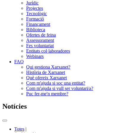
Jurídic
Projectes
Tecnològic
Formació
Finançament
Biblioteca
Ofertes de feina
Assessorament
Fes voluntariat
Entitats col·laboradores
Webinars
FAQ
Qui gestiona Xarxanet?
Història de Xarxanet
Què ofereix Xarxanet
Com m'ajuda si soc una entitat?
Com m'ajuda si vull ser voluntari/a?
Puc fer-me'n membre?
Notícies
Commutador
del
Totes
|
menú