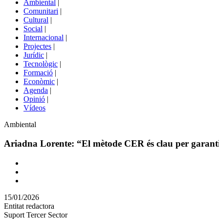
Ambiental
|
de
Comunitari
|
portals
Cultural
|
Social
|
Internacional
|
Projectes
|
Jurídic
|
Tecnològic
|
Formació
|
Econòmic
|
Agenda
|
Opinió
|
Vídeos
Àmbit
Ambiental
de
la
Ariadna Lorente: “El mètode CER és clau per garantir 
notícia
Comparteix
Compartir
en
15/01/2026
altres
Entitat redactora
xarxes
Suport Tercer Sector
socials