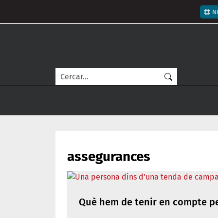
Vés al contingut
Men
N
Cerca
assegurances
Què hem de tenir en compte per