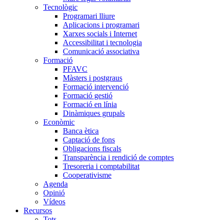
Tecnològic
Programari lliure
Aplicacions i programari
Xarxes socials i Internet
Accessibilitat i tecnologia
Comunicació associativa
Formació
PFAVC
Màsters i postgraus
Formació intervenció
Formació gestió
Formació en línia
Dinàmiques grupals
Econòmic
Banca ètica
Captació de fons
Obligacions fiscals
Transparència i rendició de comptes
Tresoreria i comptabilitat
Cooperativisme
Agenda
Opinió
Vídeos
Recursos
Tots