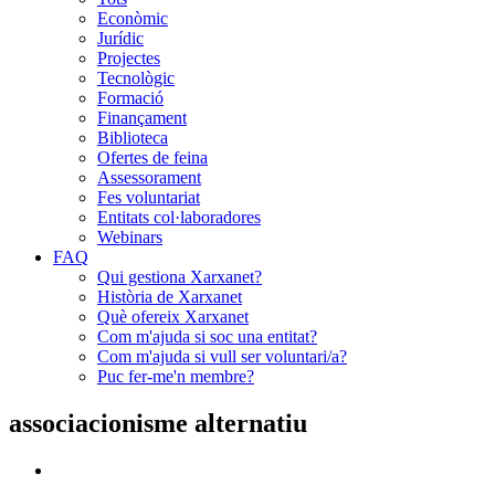
Econòmic
Jurídic
Projectes
Tecnològic
Formació
Finançament
Biblioteca
Ofertes de feina
Assessorament
Fes voluntariat
Entitats col·laboradores
Webinars
FAQ
Qui gestiona Xarxanet?
Història de Xarxanet
Què ofereix Xarxanet
Com m'ajuda si soc una entitat?
Com m'ajuda si vull ser voluntari/a?
Puc fer-me'n membre?
associacionisme alternatiu