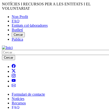
Vés
NOTÍCIES I RECURSOS PER A LES ENTITATS I EL
al
VOLUNTARIAT
contingut
Non Profit
FAQ
Menú
Entitats col·laboradores
del
Butlletí
compte
Cercar
Publica
d'usuari
Cerca
Formulari de contacte
Notícies
Navegació
Recursos
principal
FAQ