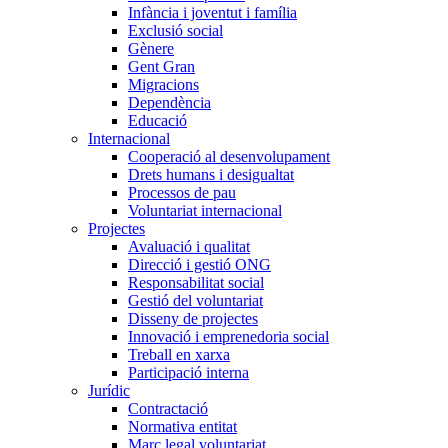
Infància i joventut i família
Exclusió social
Gènere
Gent Gran
Migracions
Dependència
Educació
Internacional
Cooperació al desenvolupament
Drets humans i desigualtat
Processos de pau
Voluntariat internacional
Projectes
Avaluació i qualitat
Direcció i gestió ONG
Responsabilitat social
Gestió del voluntariat
Disseny de projectes
Innovació i emprenedoria social
Treball en xarxa
Participació interna
Jurídic
Contractació
Normativa entitat
Marc legal voluntariat