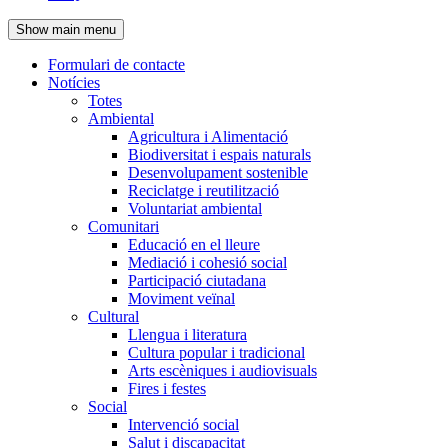
de
Show main menu
l'encapçalament
Formulari de contacte
Notícies
Navegació
Totes
principal
Ambiental
Agricultura i Alimentació
Biodiversitat i espais naturals
Desenvolupament sostenible
Reciclatge i reutilització
Voluntariat ambiental
Comunitari
Educació en el lleure
Mediació i cohesió social
Participació ciutadana
Moviment veïnal
Cultural
Llengua i literatura
Cultura popular i tradicional
Arts escèniques i audiovisuals
Fires i festes
Social
Intervenció social
Salut i discapacitat