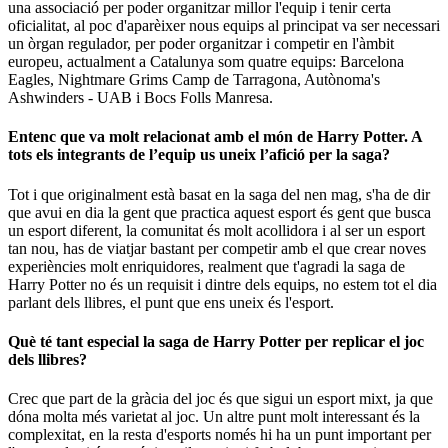
una associació per poder organitzar millor l'equip i tenir certa
oficialitat, al poc d'aparèixer nous equips al principat va ser necessari
un òrgan regulador, per poder organitzar i competir en l'àmbit
europeu, actualment a Catalunya som quatre equips: Barcelona
Eagles, Nightmare Grims Camp de Tarragona, Autònoma's
Ashwinders - UAB i Bocs Folls Manresa.
Entenc que va molt relacionat amb el món de Harry Potter. A
tots els integrants de l’equip us uneix l’afició per la saga?
Tot i que originalment està basat en la saga del nen mag, s'ha de dir
que avui en dia la gent que practica aquest esport és gent que busca
un esport diferent, la comunitat és molt acollidora i al ser un esport
tan nou, has de viatjar bastant per competir amb el que crear noves
experiències molt enriquidores, realment que t'agradi la saga de
Harry Potter no és un requisit i dintre dels equips, no estem tot el dia
parlant dels llibres, el punt que ens uneix és l'esport.
Què té tant especial la saga de Harry Potter per replicar el joc
dels llibres?
Crec que part de la gràcia del joc és que sigui un esport mixt, ja que
dóna molta més varietat al joc. Un altre punt molt interessant és la
complexitat, en la resta d'esports només hi ha un punt important per