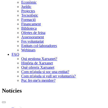
Econòmic
Jurídic
Projectes
Tecnològic
Formació
Finançament
Biblioteca
Ofertes de feina
Assessorament
Fes voluntariat
Entitats col·laboradores
Webinars
FAQ
Qui gestiona Xarxanet?
Història de Xarxanet
Què ofereix Xarxanet
Com m'ajuda si soc una entitat?
Com m'ajuda si vull ser voluntari/a?
Puc fer-me'n membre?
Notícies
Commutador
del