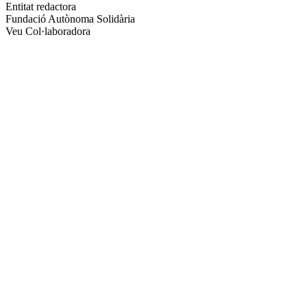
altres
Entitat redactora
xarxes
Fundació Autònoma Solidària
socials
Veu Col·laboradora