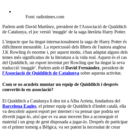
Font: radiotimes.com
Parlem amb David Martínez, president de l'Associació de Quidditch
de Catalunya, el joc versió 'muggle' de la saga literària Harry Potter.
L'impacte que ha tingut internacionalment la saga de Harry Potter és
difícilment mesurable. La repercussió dels llibres de l'autora anglesa
J.K Rowling és enorme i, per aquest motiu, s'han adaptat alguns dels
temes més significatius de la literatura a la vida real. Aquest és el cas
del Quidditch, un esport inventat per Rowling que ha tingut la seva
traducció 'muggle'. Parlem amb el
David Fernández
, president de
l'Associació de Quidditch de Catalunya
sobre aquesta activitat.
Com se us acudeix muntar un equip de Quidditch i després
convertir-lo en associació?
El Quidditch a Catalunya li deu tot a Alba Arrieta, fundadora del
Barcelona Eagles
, el primer equip de Quidditch d'àmbit català, ella
va descobrir aquest esport per internet i va pensar que podria ser
divertit jugar-lo, així que es va anar movent fins a aconseguir el
material i un grup de gent disposada a jugar-lo. Després de participar
en el primer torneig a Bèlgica, va ser patent la necessitat de crear