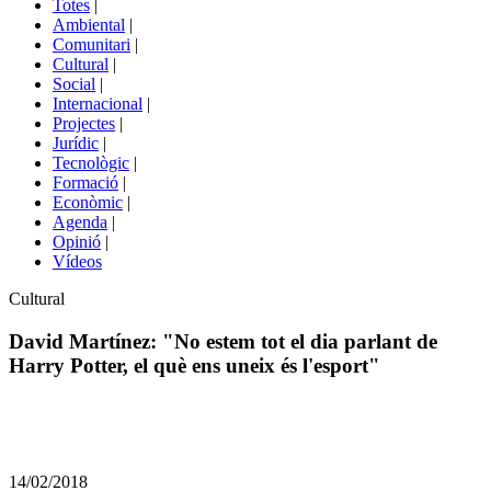
Totes
|
menú
Ambiental
|
de
Comunitari
|
portals
Cultural
|
Social
|
Internacional
|
Projectes
|
Jurídic
|
Tecnològic
|
Formació
|
Econòmic
|
Agenda
|
Opinió
|
Vídeos
Àmbit
Cultural
de
la
David Martínez: "No estem tot el dia parlant de
notícia
Harry Potter, el què ens uneix és l'esport"
Comparteix
Compartir
en
14/02/2018