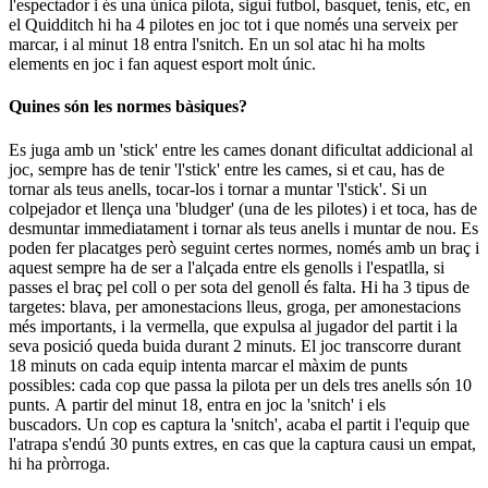
l'espectador i és una única pilota, sigui futbol, basquet, tenis, etc, en
el Quidditch hi ha 4 pilotes en joc tot i que només una serveix per
marcar, i al minut 18 entra l'snitch. En un sol atac hi ha molts
elements en joc i fan aquest esport molt únic.
Quines són les normes bàsiques?
Es juga amb un 'stick' entre les cames donant dificultat addicional al
joc, sempre has de tenir 'l'stick' entre les cames, si et cau, has de
tornar als teus anells, tocar-los i tornar a muntar 'l'stick'. Si un
colpejador et llença una 'bludger' (una de les pilotes) i et toca, has de
desmuntar immediatament i tornar als teus anells i muntar de nou. Es
poden fer placatges però seguint certes normes, només amb un braç i
aquest sempre ha de ser a l'alçada entre els genolls i l'espatlla, si
passes el braç pel coll o per sota del genoll és falta. Hi ha 3 tipus de
targetes: blava, per amonestacions lleus, groga, per amonestacions
més importants, i la vermella, que expulsa al jugador del partit i la
seva posició queda buida durant 2 minuts. El joc transcorre durant
18 minuts on cada equip intenta marcar el màxim de punts
possibles: cada cop que passa la pilota per un dels tres anells són 10
punts. A partir del minut 18, entra en joc la 'snitch' i els
buscadors. Un cop es captura la 'snitch', acaba el partit i l'equip que
l'atrapa s'endú 30 punts extres, en cas que la captura causi un empat,
hi ha pròrroga.