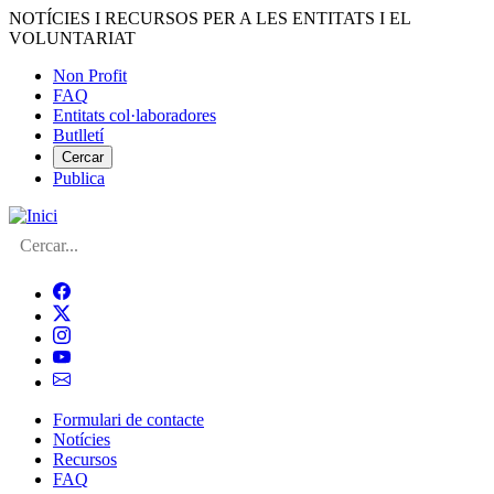
Vés
NOTÍCIES I RECURSOS PER A LES ENTITATS I EL
al
VOLUNTARIAT
contingut
Non Profit
FAQ
Menú
Entitats col·laboradores
del
Butlletí
compte
Cercar
Publica
d'usuari
Cerca
Formulari de contacte
Notícies
Navegació
Recursos
principal
FAQ