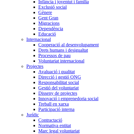
Infància i joventut i família
Exclusió social
Gènere
Gent Gran
Migracions
Dependència
Educació
Internacional
Cooperació al desenvolupament
Drets humans i desigualtat
Processos de pau
Voluntariat internacional
Projectes
Avaluació i qualitat
Direcció i gestió ONG
Responsabilitat social
Gestió del voluntariat
Disseny de projectes
Innovació i emprenedoria social
Treball en xarxa
Participació interna
Jurídic
Contractació
Normativa entitat
Marc legal voluntariat