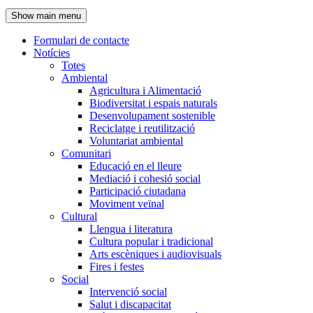
de
Show main menu
l'encapçalament
Formulari de contacte
Notícies
Navegació
Totes
principal
Ambiental
Agricultura i Alimentació
Biodiversitat i espais naturals
Desenvolupament sostenible
Reciclatge i reutilització
Voluntariat ambiental
Comunitari
Educació en el lleure
Mediació i cohesió social
Participació ciutadana
Moviment veïnal
Cultural
Llengua i literatura
Cultura popular i tradicional
Arts escèniques i audiovisuals
Fires i festes
Social
Intervenció social
Salut i discapacitat