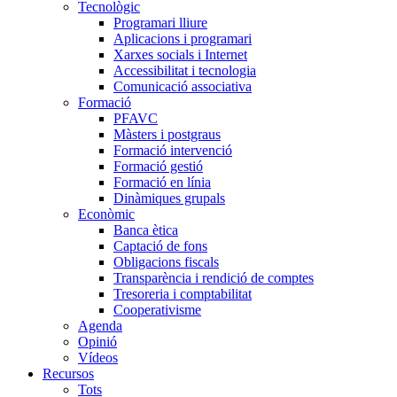
Tecnològic
Programari lliure
Aplicacions i programari
Xarxes socials i Internet
Accessibilitat i tecnologia
Comunicació associativa
Formació
PFAVC
Màsters i postgraus
Formació intervenció
Formació gestió
Formació en línia
Dinàmiques grupals
Econòmic
Banca ètica
Captació de fons
Obligacions fiscals
Transparència i rendició de comptes
Tresoreria i comptabilitat
Cooperativisme
Agenda
Opinió
Vídeos
Recursos
Tots