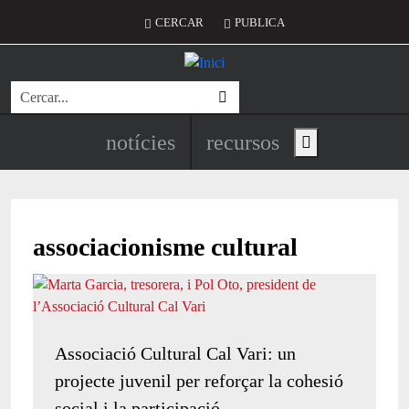
Vés al contingut
Menú del compte d'usuari
CERCAR
PUBLICA
Cerca
Navegació principal de l'encapç
notícies
recursos
Show main menu
associacionisme cultural
Associació Cultural Cal Vari: un
projecte juvenil per reforçar la cohesió
social i la participació