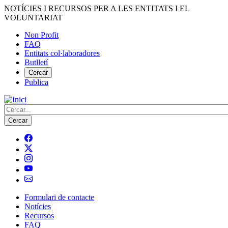
Vés
NOTÍCIES I RECURSOS PER A LES ENTITATS I EL
al
VOLUNTARIAT
contingut
Non Profit
FAQ
Menú
Entitats col·laboradores
del
Butlletí
compte
Cercar
Publica
d'usuari
Cerca
Formulari de contacte
Notícies
Navegació
Recursos
principal
FAQ