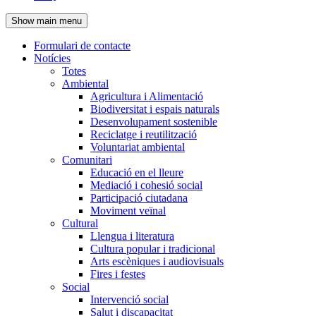
de
Show main menu
l'encapçalament
Formulari de contacte
Notícies
Navegació
Totes
principal
Ambiental
Agricultura i Alimentació
Biodiversitat i espais naturals
Desenvolupament sostenible
Reciclatge i reutilització
Voluntariat ambiental
Comunitari
Educació en el lleure
Mediació i cohesió social
Participació ciutadana
Moviment veïnal
Cultural
Llengua i literatura
Cultura popular i tradicional
Arts escèniques i audiovisuals
Fires i festes
Social
Intervenció social
Salut i discapacitat