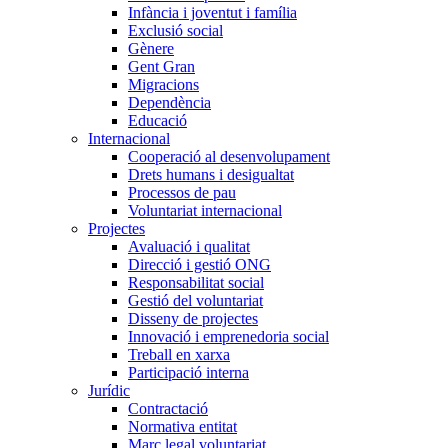
Infància i joventut i família
Exclusió social
Gènere
Gent Gran
Migracions
Dependència
Educació
Internacional
Cooperació al desenvolupament
Drets humans i desigualtat
Processos de pau
Voluntariat internacional
Projectes
Avaluació i qualitat
Direcció i gestió ONG
Responsabilitat social
Gestió del voluntariat
Disseny de projectes
Innovació i emprenedoria social
Treball en xarxa
Participació interna
Jurídic
Contractació
Normativa entitat
Marc legal voluntariat