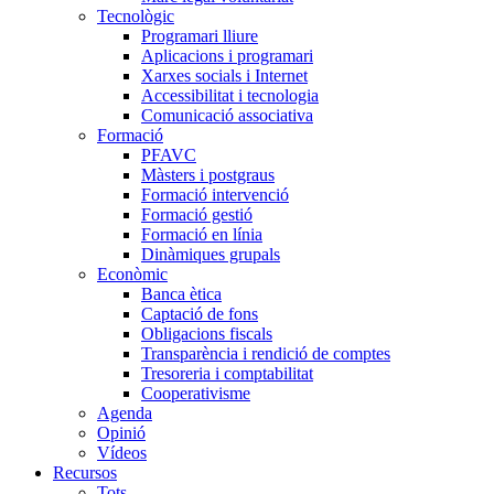
Tecnològic
Programari lliure
Aplicacions i programari
Xarxes socials i Internet
Accessibilitat i tecnologia
Comunicació associativa
Formació
PFAVC
Màsters i postgraus
Formació intervenció
Formació gestió
Formació en línia
Dinàmiques grupals
Econòmic
Banca ètica
Captació de fons
Obligacions fiscals
Transparència i rendició de comptes
Tresoreria i comptabilitat
Cooperativisme
Agenda
Opinió
Vídeos
Recursos
Tots