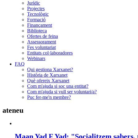
Jurídic
Projectes
Tecnològic
Formació
Finançament
Biblioteca
Ofertes de feina
Assessorament
Fes voluntariat
Entitats col·laboradores
Webinars
FAQ
Qui gestiona Xarxanet?
Història de Xarxanet
Què ofereix Xarxanet
Com m'ajuda si soc una entitat?
Com m'ajuda si vull ser voluntari/a?
Puc fer-me'n membre?
ateneu
Maan Yad F Yad: "Socialitzem sabers, t