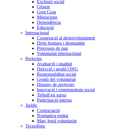
Exclusió social
Gènere
Gent Gran
Migracions
Dependència
Educació
Internacional
Cooperació al desenvolupament
Drets humans i desigualtat
Processos de pau
Voluntariat internacional
Projectes
Avaluació i qualitat
Direcció i gestió ONG
Responsabilitat social
Gestió del voluntariat
Disseny de projectes
Innovació i emprenedoria social
Treball en xarxa
Participació interna
Jurídic
Contractació
Normativa entitat
Marc legal voluntariat
Tecnològic