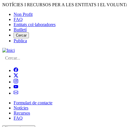
Vés
NOTÍCIES I RECURSOS PER A LES ENTITATS I EL VOLUNT
al
Non Profit
contingut
FAQ
Menú
Entitats col·laboradores
del
Butlletí
compte
Cercar
Publica
d'usuari
Cerca
Formulari de contacte
Notícies
Navegació
Recursos
principal
FAQ
de