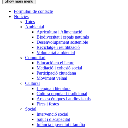
Show main menu
l'encapçalament
Formulari de contacte
Notícies
Navegació
Totes
principal
Ambiental
Agricultura i Alimentació
Biodiversitat i espais naturals
Desenvolupament sostenible
Reciclatge i reutilització
Voluntariat ambiental
Comunitari
Educació en el lleure
Mediació i cohesió social
Participació ciutadana
Moviment veïnal
Cultural
Llengua i literatura
Cultura popular i tradicional
Arts escèniques i audiovisuals
Fires i festes
Social
Intervenció social
Salut i discapacitat
Infància i joventut i família