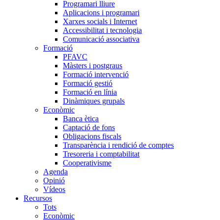
Programari lliure
Aplicacions i programari
Xarxes socials i Internet
Accessibilitat i tecnologia
Comunicació associativa
Formació
PFAVC
Màsters i postgraus
Formació intervenció
Formació gestió
Formació en línia
Dinàmiques grupals
Econòmic
Banca ètica
Captació de fons
Obligacions fiscals
Transparència i rendició de comptes
Tresoreria i comptabilitat
Cooperativisme
Agenda
Opinió
Vídeos
Recursos
Tots
Econòmic