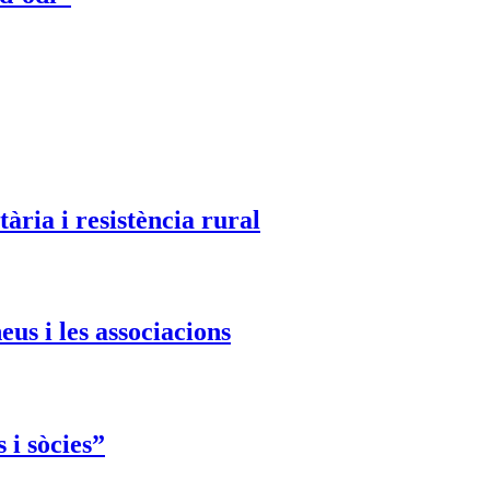
ària i resistència rural
eus i les associacions
 i sòcies”