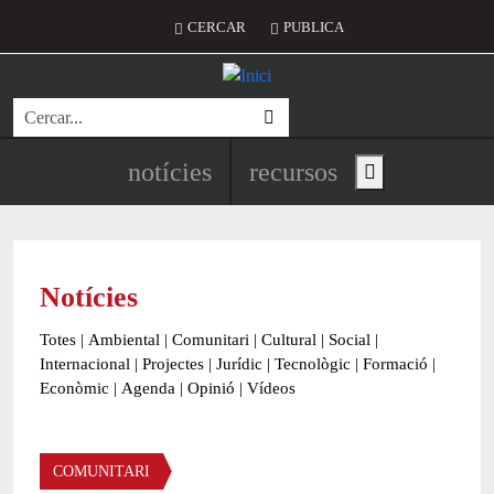
Vés al contingut
Menú del compte d'usuari
CERCAR
PUBLICA
Cerca
Navegació principal de l'encapç
notícies
recursos
Show main menu
Notícies
Totes
|
Ambiental
|
Comunitari
|
Cultural
|
Social
|
Internacional
|
Projectes
|
Jurídic
|
Tecnològic
|
Formació
|
Econòmic
|
Agenda
|
Opinió
|
Vídeos
Àmbit de la notícia
COMUNITARI