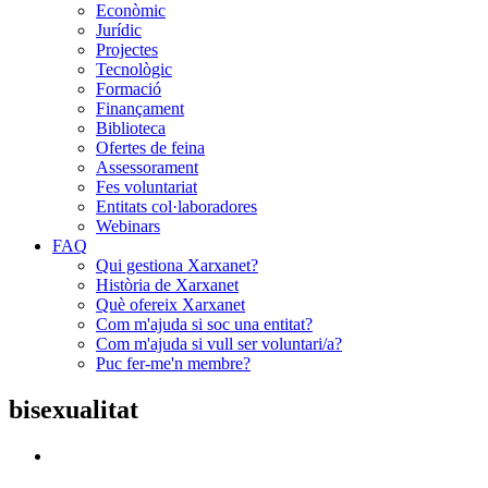
Econòmic
Jurídic
Projectes
Tecnològic
Formació
Finançament
Biblioteca
Ofertes de feina
Assessorament
Fes voluntariat
Entitats col·laboradores
Webinars
FAQ
Qui gestiona Xarxanet?
Història de Xarxanet
Què ofereix Xarxanet
Com m'ajuda si soc una entitat?
Com m'ajuda si vull ser voluntari/a?
Puc fer-me'n membre?
bisexualitat