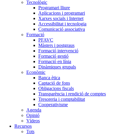
Tecnològic
Programari lliure
Aplicacions i programari
Xarxes socials i Internet
Accessibilitat i tecnologia
Comunicació associativa
Formació
PFAVC
Màsters i postgraus
Formació intervenció
Formació gestió
Formació en línia
Dinàmiques grupals
Econòmic
Banca ètica
Captació de fons
Obligacions fiscals
Transparència i rendició de comptes
Tresoreria i comptabilitat
Cooperativisme
Agenda
Opinió
Vídeos
Recursos
Tots