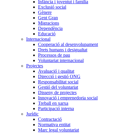
Infància i joventut i família
Exclusió social
Gènere
Gent Gran
Migracions
Dependència
Educació
Internacional
Cooperació al desenvolupament
Drets humans i desigualtat
Processos de pau
Voluntariat internacional
Projectes
Avaluació i qualitat
Direcció i gestió ONG
Responsabilitat social
Gestió del voluntariat
Disseny de projectes
Innovació i emprenedoria social
Treball en xarxa
Participació interna
Jurídic
Contractació
Normativa entitat
Marc legal voluntariat