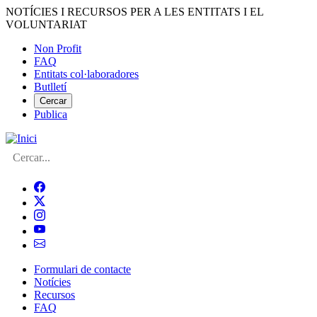
Vés
NOTÍCIES I RECURSOS PER A LES ENTITATS I EL
al
VOLUNTARIAT
contingut
Non Profit
FAQ
Menú
Entitats col·laboradores
del
Butlletí
compte
Cercar
Publica
d'usuari
Cerca
Formulari de contacte
Notícies
Navegació
Recursos
principal
FAQ