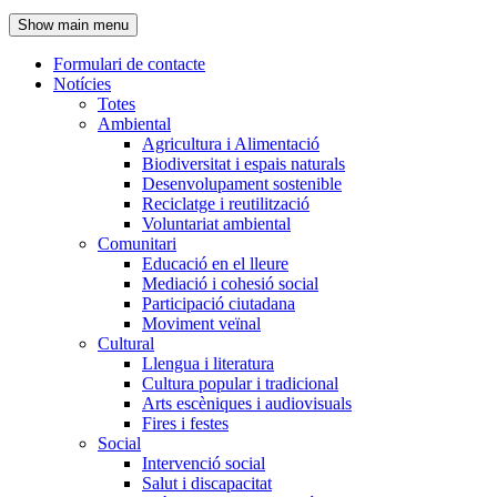
de
Show main menu
l'encapçalament
Formulari de contacte
Notícies
Navegació
Totes
principal
Ambiental
Agricultura i Alimentació
Biodiversitat i espais naturals
Desenvolupament sostenible
Reciclatge i reutilització
Voluntariat ambiental
Comunitari
Educació en el lleure
Mediació i cohesió social
Participació ciutadana
Moviment veïnal
Cultural
Llengua i literatura
Cultura popular i tradicional
Arts escèniques i audiovisuals
Fires i festes
Social
Intervenció social
Salut i discapacitat