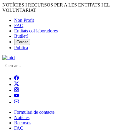
Vés
NOTÍCIES I RECURSOS PER A LES ENTITATS I EL
al
VOLUNTARIAT
contingut
Non Profit
FAQ
Menú
Entitats col·laboradores
del
Butlletí
compte
Cercar
Publica
d'usuari
Cerca
Formulari de contacte
Notícies
Navegació
Recursos
principal
FAQ