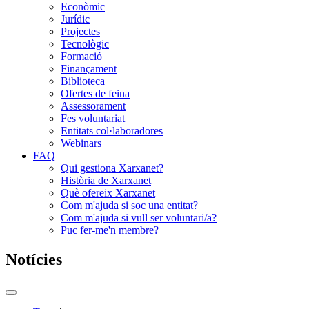
Econòmic
Jurídic
Projectes
Tecnològic
Formació
Finançament
Biblioteca
Ofertes de feina
Assessorament
Fes voluntariat
Entitats col·laboradores
Webinars
FAQ
Qui gestiona Xarxanet?
Història de Xarxanet
Què ofereix Xarxanet
Com m'ajuda si soc una entitat?
Com m'ajuda si vull ser voluntari/a?
Puc fer-me'n membre?
Notícies
Commutador
del