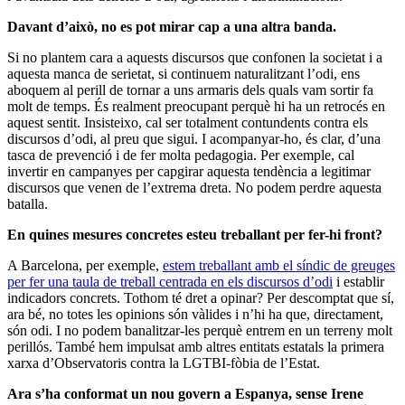
Davant d’això, no es pot mirar cap a una altra banda.
Si no plantem cara a aquests discursos que confonen la societat i a
aquesta manca de serietat, si continuem naturalitzant l’odi, ens
aboquem al perill de tornar a uns armaris dels quals vam sortir fa
molt de temps. És realment preocupant perquè hi ha un retrocés en
aquest sentit. Insisteixo, cal ser totalment contundents contra els
discursos d’odi, al preu que sigui. I acompanyar-ho, és clar, d’una
tasca de prevenció i de fer molta pedagogia. Per exemple, cal
invertir en campanyes per capgirar aquesta tendència a legitimar
discursos que venen de l’extrema dreta. No podem perdre aquesta
batalla.
En quines mesures concretes esteu treballant per fer-hi front?
A Barcelona, per exemple,
estem treballant amb el síndic de greuges
per fer una taula de treball centrada en els discursos d’odi
i establir
indicadors concrets. Tothom té dret a opinar? Per descomptat que sí,
ara bé, no totes les opinions són vàlides i n’hi ha que, directament,
són odi. I no podem banalitzar-les perquè entrem en un terreny molt
perillós. També hem impulsat amb altres entitats estatals la primera
xarxa d’Observatoris contra la LGTBI-fòbia de l’Estat.
Ara s’ha conformat un nou govern a Espanya, sense Irene