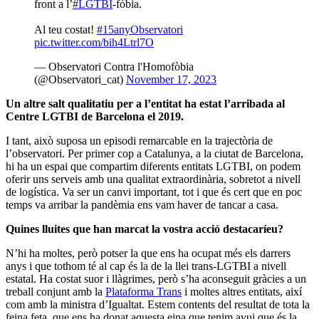
front a l’
#LGTBI
-fòbia.
Al teu costat!
#15anyObservatori
pic.twitter.com/bih4Ltrl7O
— Observatori Contra l'Homofòbia
(@Observatori_cat)
November 17, 2023
Un altre salt qualitatiu per a l’entitat ha estat l’arribada al
Centre LGTBI de Barcelona el 2019.
I tant, això suposa un episodi remarcable en la trajectòria de
l’observatori. Per primer cop a Catalunya, a la ciutat de Barcelona,
hi ha un espai que compartim diferents entitats LGTBI, on podem
oferir uns serveis amb una qualitat extraordinària, sobretot a nivell
de logística. Va ser un canvi important, tot i que és cert que en poc
temps va arribar la pandèmia ens vam haver de tancar a casa.
Quines lluites que han marcat la vostra acció destacaríeu?
N’hi ha moltes, però potser la que ens ha ocupat més els darrers
anys i que tothom té al cap és la de la llei trans-LGTBI a nivell
estatal. Ha costat suor i llàgrimes, però s’ha aconseguit gràcies a un
treball conjunt amb la
Plataforma Trans
i moltes altres entitats, així
com amb la ministra d’Igualtat. Estem contents del resultat de tota la
feina feta, que ens ha donat aquesta eina que tenim avui que és la