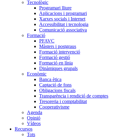
Tecnològic
Programari lliure
Aplicacions i programari
Xarxes socials i Internet
Accessibilitat i tecnologia
Comunicació associativa
Formació
PFAVC
Màsters i postgraus
Formació intervenció
Formació gestió
Formació en línia
Dinàmiques grupals
Econòmic
Banca ètica
Captació de fons
Obligacions fiscals
Transparència i rendició de comptes
Tresoreria i comptabilitat
Cooperativisme
Agenda
Opinió
Vídeos
Recursos
Tots