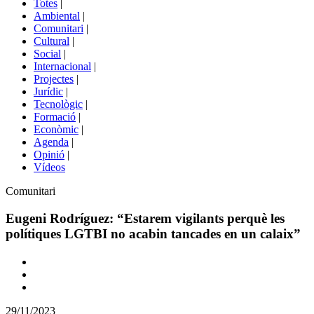
Totes
|
menú
Ambiental
|
de
Comunitari
|
portals
Cultural
|
Social
|
Internacional
|
Projectes
|
Jurídic
|
Tecnològic
|
Formació
|
Econòmic
|
Agenda
|
Opinió
|
Vídeos
Àmbit
Comunitari
de
la
Eugeni Rodríguez: “Estarem vigilants perquè les
notícia
polítiques LGTBI no acabin tancades en un calaix”
Comparteix
Compartir
en
29/11/2023
altres