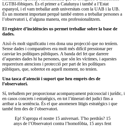
LGTBI-fòbiques. És el primer a Catalunya i també a l’Estat
espanyol, i el vam treballar amb universitats com la UAB i la UB.
És un moment important perquè també entren a treballar persones a
l’observatori i, d’alguna manera, ens professionalitzem.
El registre d’incidències us permet treballar sobre la base de
dades.
Això és molt significatiu i ens dona una projecció que no teníem.
Sense dades i comparatives era molt més difícil pressionar per
canviar les polítiques públiques. A banda del fet que darrere
d’aquestes dades hi ha persones, que són les víctimes, i aquestes
requereixen atencions i protecció per part de les polítiques
públiques, que, sobretot en aquell moment, no tenien.
Una tasca d’atenció i suport que heu emprès des de
l’observatori.
Sí, treballem per proporcionar acompanyament psicosocial i jurídic, i
en casos concrets i estratègics, en tot l’itinerari del judici fins a
arribar a la sentència. És el que anomenen litigis estratègics i que
també fem des de l’observatori.
Ep! S'apropa el nostre 15 aniversari. T'ho perdràs? 15
anys de l’Observatori contra l’homofòbia, 15 anys fent