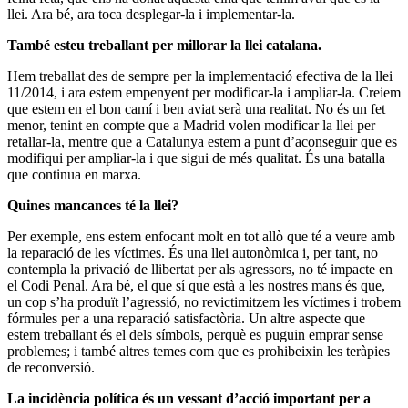
llei. Ara bé, ara toca desplegar-la i implementar-la.
També esteu treballant per millorar la llei catalana.
Hem treballat des de sempre per la implementació efectiva de la llei
11/2014, i ara estem empenyent per modificar-la i ampliar-la. Creiem
que estem en el bon camí i ben aviat serà una realitat. No és un fet
menor, tenint en compte que a Madrid volen modificar la llei per
retallar-la, mentre que a Catalunya estem a punt d’aconseguir que es
modifiqui per ampliar-la i que sigui de més qualitat. És una batalla
que continua en marxa.
Quines mancances té la llei?
Per exemple, ens estem enfocant molt en tot allò que té a veure amb
la reparació de les víctimes. És una llei autonòmica i, per tant, no
contempla la privació de llibertat per als agressors, no té impacte en
el Codi Penal. Ara bé, el que sí que està a les nostres mans és que,
un cop s’ha produït l’agressió, no revictimitzem les víctimes i trobem
fórmules per a una reparació satisfactòria. Un altre aspecte que
estem treballant és el dels símbols, perquè es puguin emprar sense
problemes; i també altres temes com que es prohibeixin les teràpies
de reconversió.
La incidència política és un vessant d’acció important per a