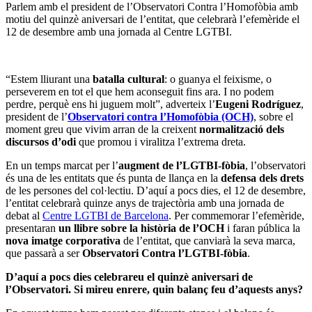
Parlem amb el president de l’Observatori Contra l’Homofòbia amb
motiu del quinzè aniversari de l’entitat, que celebrarà l’efemèride el
12 de desembre amb una jornada al Centre LGTBI.
“Estem lliurant una
batalla cultural
: o guanya el feixisme, o
perseverem en tot el que hem aconseguit fins ara. I no podem
perdre, perquè ens hi juguem molt”, adverteix l’
Eugeni Rodríguez
,
president de l’
Observatori contra l’Homofòbia (OCH)
, sobre el
moment greu que vivim arran de la creixent
normalització dels
discursos d’odi
que promou i viralitza l’extrema dreta.
En un temps marcat per l’
augment de l’LGTBI-fòbia
, l’observatori
és una de les entitats que és punta de llança en la
defensa dels drets
de les persones del col·lectiu. D’aquí a pocs dies, el 12 de desembre,
l’entitat celebrarà quinze anys de trajectòria amb una jornada de
debat al
Centre LGTBI de Barcelona
. Per commemorar l’efemèride,
presentaran
un llibre sobre la història de l’OCH
i faran pública la
nova imatge corporativa
de l’entitat, que canviarà la seva marca,
que passarà a ser
Observatori Contra l’LGTBI-fòbia
.
D’aquí a pocs dies celebrareu el quinzè aniversari de
l’Observatori. Si mireu enrere, quin balanç feu d’aquests anys?