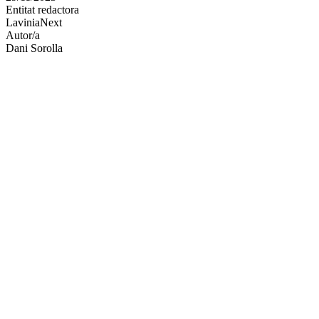
Entitat redactora
xarxes
LaviniaNext
socials
Autor/a
Dani Sorolla