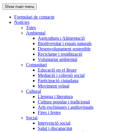
de
Show main menu
l'encapçalament
Formulari de contacte
Notícies
Navegació
Totes
principal
Ambiental
Agricultura i Alimentació
Biodiversitat i espais naturals
Desenvolupament sostenible
Reciclatge i reutilització
Voluntariat ambiental
Comunitari
Educació en el lleure
Mediació i cohesió social
Participació ciutadana
Moviment veïnal
Cultural
Llengua i literatura
Cultura popular i tradicional
Arts escèniques i audiovisuals
Fires i festes
Social
Intervenció social
Salut i discapacitat