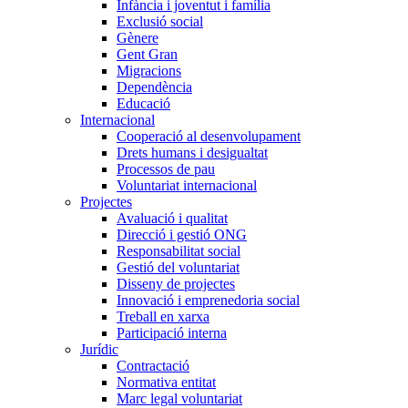
Infància i joventut i família
Exclusió social
Gènere
Gent Gran
Migracions
Dependència
Educació
Internacional
Cooperació al desenvolupament
Drets humans i desigualtat
Processos de pau
Voluntariat internacional
Projectes
Avaluació i qualitat
Direcció i gestió ONG
Responsabilitat social
Gestió del voluntariat
Disseny de projectes
Innovació i emprenedoria social
Treball en xarxa
Participació interna
Jurídic
Contractació
Normativa entitat
Marc legal voluntariat