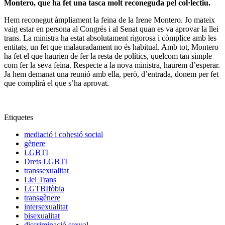
Montero, que ha fet una tasca molt reconeguda pel col·lectiu.
Hem reconegut àmpliament la feina de la Irene Montero. Jo mateix
vaig estar en persona al Congrés i al Senat quan es va aprovar la llei
trans. La ministra ha estat absolutament rigorosa i còmplice amb les
entitats, un fet que malauradament no és habitual. Amb tot, Montero
ha fet el que haurien de fer la resta de polítics, quelcom tan simple
com fer la seva feina. Respecte a la nova ministra, haurem d’esperar.
Ja hem demanat una reunió amb ella, però, d’entrada, donem per fet
que complirà el que s’ha aprovat.
Etiquetes
mediació i cohesió social
gènere
LGBTI
Drets LGBTI
transsexualitat
Llei Trans
LGTBIfòbia
transgènere
intersexualitat
bisexualitat
discriminació sexual