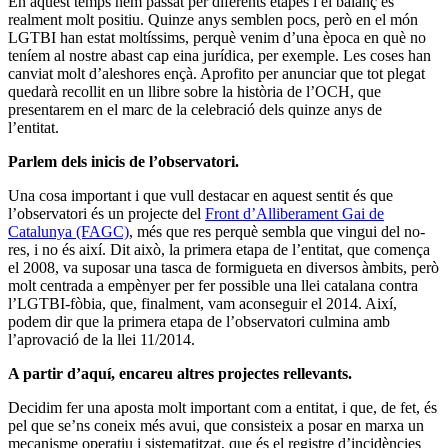
En aquest temps hem passat per diferents etapes i el balanç és
realment molt positiu. Quinze anys semblen pocs, però en el món
LGTBI han estat moltíssims, perquè venim d’una època en què no
teníem al nostre abast cap eina jurídica, per exemple. Les coses han
canviat molt d’aleshores ençà. Aprofito per anunciar que tot plegat
quedarà recollit en un llibre sobre la història de l’OCH, que
presentarem en el marc de la celebració dels quinze anys de
l’entitat.
Parlem dels inicis de l’observatori.
Una cosa important i que vull destacar en aquest sentit és que
l’observatori és un projecte del
Front d’Alliberament Gai de
Catalunya (FAGC)
, més que res perquè sembla que vingui del no-
res, i no és així. Dit això, la primera etapa de l’entitat, que comença
el 2008, va suposar una tasca de formigueta en diversos àmbits, però
molt centrada a empènyer per fer possible una llei catalana contra
l’LGTBI-fòbia, que, finalment, vam aconseguir el 2014. Així,
podem dir que la primera etapa de l’observatori culmina amb
l’aprovació de la llei 11/2014.
A partir d’aquí, encareu altres projectes rellevants.
Decidim fer una aposta molt important com a entitat, i que, de fet, és
pel que se’ns coneix més avui, que consisteix a posar en marxa un
mecanisme operatiu i sistematitzat, que és el registre d’incidències