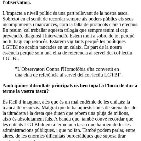
l’observatori.
L’impacte a nivell polític és una part rellevant de la nostra tasca.
Sobretot en el sentit de recordar sempre als poders públics els seus
incompliments i mancances, com la falta de protocols clars i efectius.
En resum, cal treballar aquesta trilogia que sempre tenim al cap:
prevenció, diagnosi i intervenció. Estem molt a sobre de tot perquè
no hi hagi cap retrocés. Estarem vigilants perquè les polítiques
LGTBI no acabin tancades en un calaix. És part de la nostra
essència perquè som una eina de referència al servei del col·lectiu
LGTBI.
"L'Observatori Contra l'Homofòbia s'ha convertit en
una eina de referència al servei del col·lectiu LGTBI".
Amb quines dificultats principals us heu topat a l’hora de dur a
terme la vostra tasca?
És fàcil d’imaginar, atès que és un mal endèmic de les entitats: la
manca de recursos. Malgrat que hi ha aquests cants de sirena des de
la ultradreta i la dreta que diuen que rebem una pluja de milions,
això és absolutament fals. A banda que, també convé recordar que
les entitats LGTBI duem a terme una tasca que haurien de fer les
administracions públiques, i que no fan. També podem parlar, entre
altres, de les enormes dificultats burocràtiques que suposa tirar