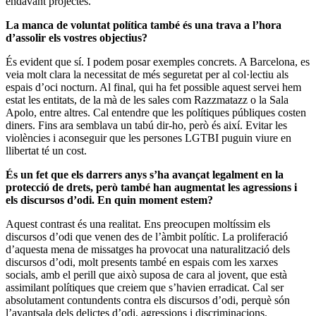
endavant projectes.
La manca de voluntat política també és una trava a l’hora
d’assolir els vostres objectius?
És evident que sí. I podem posar exemples concrets. A Barcelona, es
veia molt clara la necessitat de més seguretat per al col·lectiu als
espais d’oci nocturn. Al final, qui ha fet possible aquest servei hem
estat les entitats, de la mà de les sales com Razzmatazz o la Sala
Apolo, entre altres. Cal entendre que les polítiques públiques costen
diners. Fins ara semblava un tabú dir-ho, però és així. Evitar les
violències i aconseguir que les persones LGTBI puguin viure en
llibertat té un cost.
És un fet que els darrers anys s’ha avançat legalment en la
protecció de drets, però també han augmentat les agressions i
els discursos d’odi. En quin moment estem?
Aquest contrast és una realitat. Ens preocupen moltíssim els
discursos d’odi que venen des de l’àmbit polític. La proliferació
d’aquesta mena de missatges ha provocat una naturalització dels
discursos d’odi, molt presents també en espais com les xarxes
socials, amb el perill que això suposa de cara al jovent, que està
assimilant polítiques que creiem que s’havien erradicat. Cal ser
absolutament contundents contra els discursos d’odi, perquè són
l’avantsala dels delictes d’odi, agressions i discriminacions.