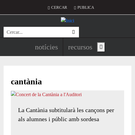
Vés al contingut
Menú del compte d'usuari
CERCAR
PUBLICA
Cerca
Navegació principal de l'encapç
notícies
recursos
Show main menu
cantània
La Cantània subtitularà les cançons per
als alumnes i públic amb sordesa