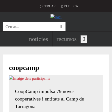
Vés al contingut
Menú del compte d'usuari
CERCAR
PUBLICA
Cerca
Navegació principal de l'encapç
notícies
recursos
Show main menu
coopcamp
CoopCamp impulsa 79 noves
cooperatives i entitats al Camp de
Tarragona