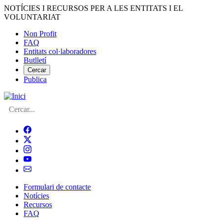
Vés
NOTÍCIES I RECURSOS PER A LES ENTITATS I EL
al
VOLUNTARIAT
contingut
Non Profit
FAQ
Menú
Entitats col·laboradores
del
Butlletí
compte
Cercar
Publica
d'usuari
Cerca
Formulari de contacte
Notícies
Navegació
Recursos
principal
FAQ