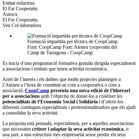
altres
Entitat redactora
xarxes
El Far Cooperatiu
socials
Autor/a
El Far Cooperatiu
Veu Col·laboradora
Formació impartida per tècnics de CoopCamp.
Font: CoopCamp Font: Ateneu cooperatiu del
Camp de Tarragona - CoopCamp
Es tracta d’una programació formativa gratuïta dirigida especialment
a associacions i entitats que tenen activitat econòmica.
Arrel de l’interès i els dubtes que molts projectes plantegen a
l’Ateneu a l’hora de constituir-se com a cooperativa o com a
associació,
CoopCamp
presenta una nova edició de l’itinerari
per a associacions
amb l’objectiu de donar-los a conèixer les
potencialitats de l’Economia Social i Solidària
i d’oferir-los
diferents continguts especialitzats i professionalitzadors que els ajudi
a consolidar la seva activitat.
La proposta està pensada, especialment, per a aquelles associacions
que necessiten
créixer i adaptar la seva activitat econòmica
, o
una part, a una estructura més empresarial sense perdre els seus