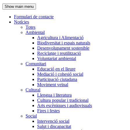
de
Show main menu
l'encapçalament
Formulari de contacte
Notícies
Navegació
Totes
principal
Ambiental
Agricultura i Alimentació
Biodiversitat i espais naturals
Desenvolupament sostenible
Reciclatge i reutilització
Voluntariat ambiental
Comunitari
Educació en el lleure
Mediació i cohesió social
Participació ciutadana
Moviment veïnal
Cultural
Llengua i literatura
Cultura popular i tradicional
Arts escèniques i audiovisuals
Fires i festes
Social
Intervenció social
Salut i discapacitat