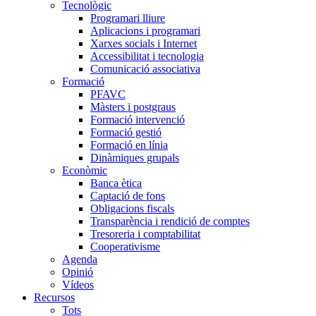
Tecnològic
Programari lliure
Aplicacions i programari
Xarxes socials i Internet
Accessibilitat i tecnologia
Comunicació associativa
Formació
PFAVC
Màsters i postgraus
Formació intervenció
Formació gestió
Formació en línia
Dinàmiques grupals
Econòmic
Banca ètica
Captació de fons
Obligacions fiscals
Transparència i rendició de comptes
Tresoreria i comptabilitat
Cooperativisme
Agenda
Opinió
Vídeos
Recursos
Tots