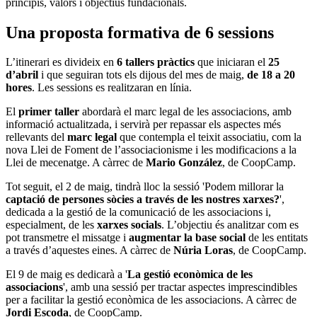
principis, valors i objectius fundacionals.
Una proposta formativa de 6 sessions
L’itinerari es divideix en
6 tallers pràctics
que iniciaran el
25
d’abril
i que seguiran tots els dijous del mes de maig,
de 18 a 20
hores
. Les sessions es realitzaran en línia.
El
primer taller
abordarà el marc legal de les associacions, amb
informació actualitzada, i servirà per repassar els aspectes més
rellevants del
marc legal
que contempla el teixit associatiu, com la
nova Llei de Foment de l’associacionisme i les modificacions a la
Llei de mecenatge. A càrrec de
Mario González
, de CoopCamp.
Tot seguit, el 2 de maig, tindrà lloc la sessió 'Podem millorar la
captació de persones sòcies a través de les nostres xarxes?
',
dedicada a la gestió de la comunicació de les associacions i,
especialment, de les
xarxes socials
. L’objectiu és analitzar com es
pot transmetre el missatge i
augmentar la base social
de les entitats
a través d’aquestes eines. A càrrec de
Núria Loras
, de CoopCamp.
El 9 de maig es dedicarà a '
La gestió econòmica de les
associacions
', amb una sessió per tractar aspectes imprescindibles
per a facilitar la gestió econòmica de les associacions. A càrrec de
Jordi Escoda
, de CoopCamp.