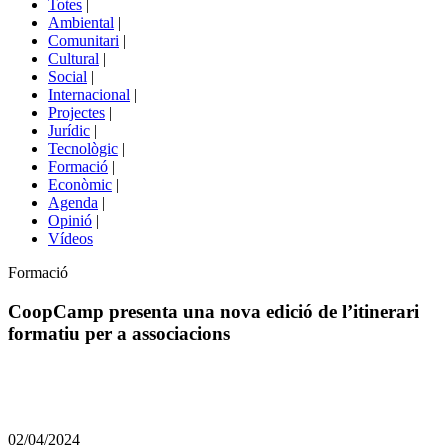
Totes
|
menú
Ambiental
|
de
Comunitari
|
portals
Cultural
|
Social
|
Internacional
|
Projectes
|
Jurídic
|
Tecnològic
|
Formació
|
Econòmic
|
Agenda
|
Opinió
|
Vídeos
Àmbit
Formació
de
la
CoopCamp presenta una nova edició de l’itinerari
notícia
formatiu per a associacions
Comparteix
Compartir
en
02/04/2024