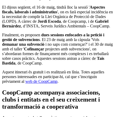
El dijous següent, el 16 de maig, tindrà lloc la sessió '
Aspectes
fiscals, laborals i administratius
', on es farà especial incidència en
la necessitat de complir la Llei Orgànica de Protecció de Dades
(LOPD). A càrrec de
Jordi Escoda
, de Coopcamp, i de
Gabriel
Bernárdez
, d’INSTA, Serveis Jurídics Ambientals – CoopCamp.
Finalment, es proposen
dues sessions enfocades a la petició i
gestió de subvencions
. El 23 de maig amb la càpsula 'Vols
demanar una subvenció
i no saps com començar?' i el 30 de maig
amb el taller '
Cofinançar
projectes amb subvencions', on
s’abordaran formes de finançament més complexes i es treballarà
sobre casos pràctics. Aquestes sessions aniran a càrrec de
Tais
Bastida
, de CoopCamp.
Aquest itinerari és gratuït i es realitzarà en línia. Totes aquelles
persones interessades en participar-hi, cal que s’inscriguin
prèviament al
web de CoopCamp
.
CoopCamp acompanya associacions,
clubs i entitats en el seu creixement i
transformació a cooperativa