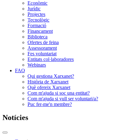
Econòmic
Jurídic
Projectes
Tecnològic
Formació
Finançament
Biblioteca
Ofertes de feina
Assessorament
Fes voluntariat
Entitats col·laboradores
Webinars
FAQ
Qui gestiona Xarxanet?
Història de Xarxanet
Què ofereix Xarxanet
Com m'ajuda si soc una entitat?
Com m'ajuda si vull ser voluntari/a?
Puc fer-me'n membre?
Notícies
Commutador
del