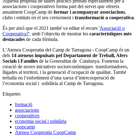
Aquesta proposta de tallers pràctics pensats especialment per a
associacions i cooperatives forma part del servei que ofereix
anualment CoopCamp de
formar i acompanyar associacions
,
clubs i entitats en el seu creixement i
transformació a cooperativa
.
És per això que el 2021 també va editar el recurs '
Associació o
Cooperativa?
', amb l’objectiu de mostrar les
característiques més
destacades
de cada fórmula.
L’Ateneu Cooperatiu del Camp de Tarragona - CoopCamp és un
dels
14 ateneus impulsats pel Departament de Treball, Afers
Socials i Famílies
de la Generalitat de Catalunya. Fomenta la
creació de noves iniciatives socioeconòmiques transformadores,
lligades al territori, i la generació d’ocupació de qualitat. També
treballa en l’enfortiment d’una xarxa d’intercooperació de
l’economia social i solidària al Camp de Tarragona.
Etiquetes
formació
associacions
cooperatives
economia social i solidària
coopcamp
Ateneu Cooperatiu CoopCamp