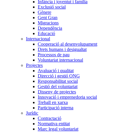
Infància i joventut i família
Exclusió social
Gènere
Gent Gran
Migracions
Dependència
Educació
Internacional
Cooperació al desenvolupament
Drets humans i desigualtat
Processos de pau
Voluntariat internacional
Projectes
Avaluació i qualitat
Direcció i gestió ONG
Responsabilitat social
Gestió del voluntariat
Disseny de projectes
Innovació i emprenedoria social
Treball en xarxa
Participació interna
Jurídic
Contractació
Normativa entitat
Marc legal voluntariat