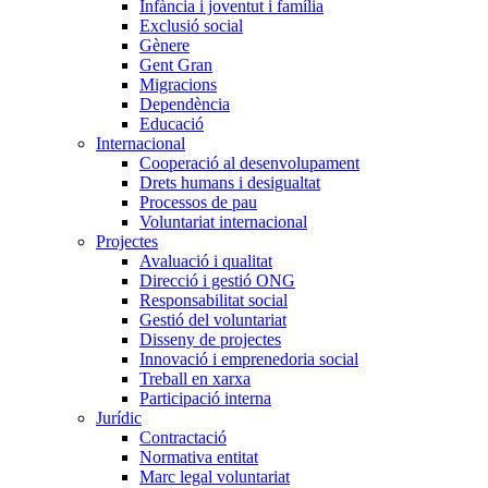
Infància i joventut i família
Exclusió social
Gènere
Gent Gran
Migracions
Dependència
Educació
Internacional
Cooperació al desenvolupament
Drets humans i desigualtat
Processos de pau
Voluntariat internacional
Projectes
Avaluació i qualitat
Direcció i gestió ONG
Responsabilitat social
Gestió del voluntariat
Disseny de projectes
Innovació i emprenedoria social
Treball en xarxa
Participació interna
Jurídic
Contractació
Normativa entitat
Marc legal voluntariat