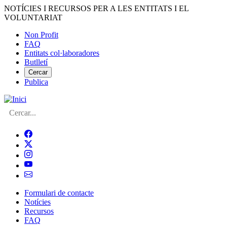
Vés
NOTÍCIES I RECURSOS PER A LES ENTITATS I EL
al
VOLUNTARIAT
contingut
Non Profit
FAQ
Menú
Entitats col·laboradores
del
Butlletí
compte
Cercar
Publica
d'usuari
Cerca
Formulari de contacte
Notícies
Navegació
Recursos
principal
FAQ