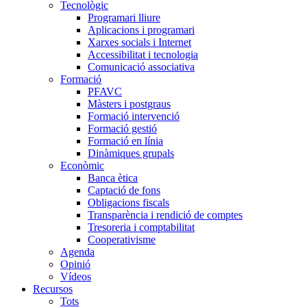
Tecnològic
Programari lliure
Aplicacions i programari
Xarxes socials i Internet
Accessibilitat i tecnologia
Comunicació associativa
Formació
PFAVC
Màsters i postgraus
Formació intervenció
Formació gestió
Formació en línia
Dinàmiques grupals
Econòmic
Banca ètica
Captació de fons
Obligacions fiscals
Transparència i rendició de comptes
Tresoreria i comptabilitat
Cooperativisme
Agenda
Opinió
Vídeos
Recursos
Tots