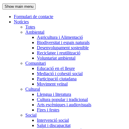
de
Show main menu
l'encapçalament
Formulari de contacte
Notícies
Navegació
Totes
principal
Ambiental
Agricultura i Alimentació
Biodiversitat i espais naturals
Desenvolupament sostenible
Reciclatge i reutilització
Voluntariat ambiental
Comunitari
Educació en el lleure
Mediació i cohesió social
Participació ciutadana
Moviment veïnal
Cultural
Llengua i literatura
Cultura popular i tradicional
Arts escèniques i audiovisuals
Fires i festes
Social
Intervenció social
Salut i discapacitat