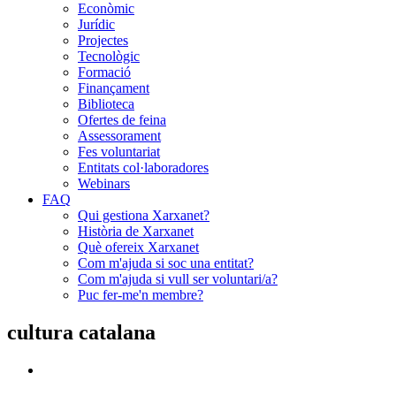
Econòmic
Jurídic
Projectes
Tecnològic
Formació
Finançament
Biblioteca
Ofertes de feina
Assessorament
Fes voluntariat
Entitats col·laboradores
Webinars
FAQ
Qui gestiona Xarxanet?
Història de Xarxanet
Què ofereix Xarxanet
Com m'ajuda si soc una entitat?
Com m'ajuda si vull ser voluntari/a?
Puc fer-me'n membre?
cultura catalana