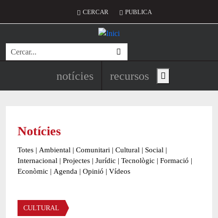
Vés al contingut
Menú del compte d'usuari
CERCAR
PUBLICA
Cerca
Navegació principal de l'encapç
notícies
recursos
Show main menu
Notícies
Totes
|
Ambiental
|
Comunitari
|
Cultural
|
Social
|
Internacional
|
Projectes
|
Jurídic
|
Tecnològic
|
Formació
|
Econòmic
|
Agenda
|
Opinió
|
Vídeos
Àmbit de la notícia
CULTURAL