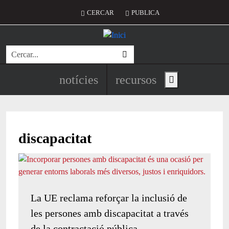
Vés al contingut
Menú del compte d'usuari
CERCAR
PUBLICA
Cerca
Navegació principal de l'encapç
notícies
recursos
Show main menu
discapacitat
La UE reclama reforçar la inclusió de
les persones amb discapacitat a través
de la contractació pública