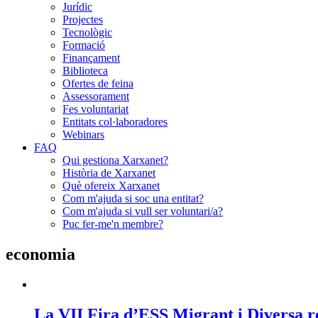
Jurídic
Projectes
Tecnològic
Formació
Finançament
Biblioteca
Ofertes de feina
Assessorament
Fes voluntariat
Entitats col·laboradores
Webinars
FAQ
Qui gestiona Xarxanet?
Història de Xarxanet
Què ofereix Xarxanet
Com m'ajuda si soc una entitat?
Com m'ajuda si vull ser voluntari/a?
Puc fer-me'n membre?
economia
La VII Fira d’ESS Migrant i Diversa re