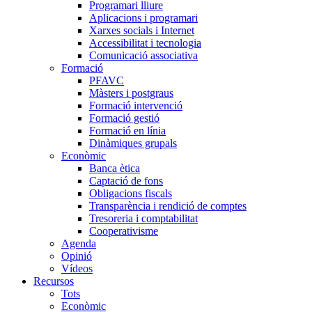
Programari lliure
Aplicacions i programari
Xarxes socials i Internet
Accessibilitat i tecnologia
Comunicació associativa
Formació
PFAVC
Màsters i postgraus
Formació intervenció
Formació gestió
Formació en línia
Dinàmiques grupals
Econòmic
Banca ètica
Captació de fons
Obligacions fiscals
Transparència i rendició de comptes
Tresoreria i comptabilitat
Cooperativisme
Agenda
Opinió
Vídeos
Recursos
Tots
Econòmic