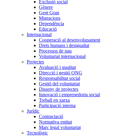
Exclusió social
Gènere
Gent Gran
Migracions
Dependència
Educació
Internacional
Cooperació al desenvolupament
Drets humans i desigualtat
Processos de pau
Voluntariat internacional
Projectes
Avaluació i qualitat
Direcció i gestió ONG
Responsabilitat social
Gestió del voluntariat
Disseny de projectes
Innovació i emprenedoria social
Treball en xarxa
Participació interna
Jurídic
Contractació
Normativa entitat
Marc legal voluntariat
Tecnològic