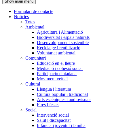
Show main menu
l'encapçalament
Formulari de contacte
Notícies
Navegació
Totes
principal
Ambiental
Agricultura i Alimentació
Biodiversitat i espais naturals
Desenvolupament sostenible
Reciclatge i reutilització
Voluntariat ambiental
Comunitari
Educació en el lleure
Mediació i cohesió social
Participació ciutadana
Moviment veïnal
Cultural
Llengua i literatura
Cultura popular i tradicional
Arts escèniques i audiovisuals
Fires i festes
Social
Intervenció social
Salut i discapacitat
Infància i joventut i família