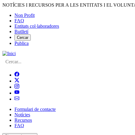
Vés
NOTÍCIES I RECURSOS PER A LES ENTITATS I EL VOLUNT
al
Non Profit
contingut
FAQ
Menú
Entitats col·laboradores
del
Butlletí
compte
Cercar
Publica
d'usuari
Cerca
Formulari de contacte
Notícies
Navegació
Recursos
principal
FAQ
de